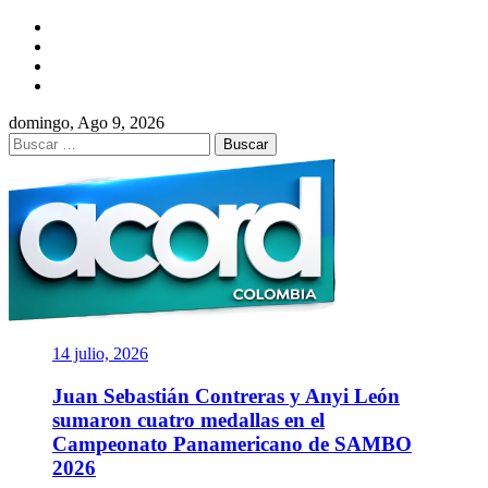
Saltar
Facebook
al
Twitter
contenido
Instagram
YouTube
domingo, Ago 9, 2026
Buscar:
ACORD
COLOMBIA
Asociación de Periodistas Deportivos
14 julio, 2026
Juan Sebastián Contreras y Anyi León
sumaron cuatro medallas en el
Campeonato Panamericano de SAMBO
2026