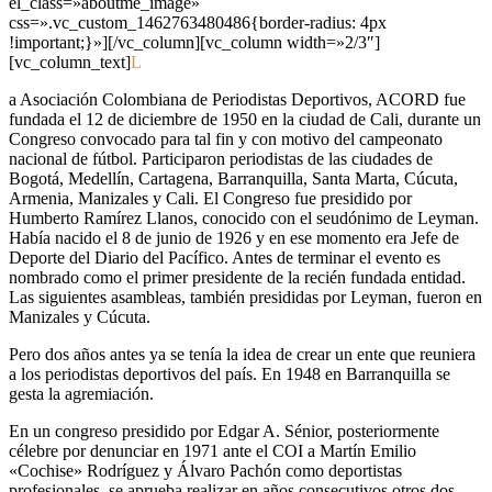
el_class=»aboutme_image»
css=».vc_custom_1462763480486{border-radius: 4px
!important;}»][/vc_column][vc_column width=»2/3″]
[vc_column_text]
L
a Asociación Colombiana de Periodistas Deportivos, ACORD fue
fundada el 12 de diciembre de 1950 en la ciudad de Cali, durante un
Congreso convocado para tal fin y con motivo del campeonato
nacional de fútbol. Participaron periodistas de las ciudades de
Bogotá, Medellín, Cartagena, Barranquilla, Santa Marta, Cúcuta,
Armenia, Manizales y Cali. El Congreso fue presidido por
Humberto Ramírez Llanos, conocido con el seudónimo de Leyman.
Había nacido el 8 de junio de 1926 y en ese momento era Jefe de
Deporte del Diario del Pacífico. Antes de terminar el evento es
nombrado como el primer presidente de la recién fundada entidad.
Las siguientes asambleas, también presididas por Leyman, fueron en
Manizales y Cúcuta.
Pero dos años antes ya se tenía la idea de crear un ente que reuniera
a los periodistas deportivos del país. En 1948 en Barranquilla se
gesta la agremiación.
En un congreso presidido por Edgar A. Sénior, posteriormente
célebre por denunciar en 1971 ante el COI a Martín Emilio
«Cochise» Rodríguez y Álvaro Pachón como deportistas
profesionales, se aprueba realizar en años consecutivos otros dos