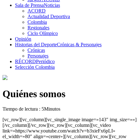
Sala de Prensa
Noticias
ACORD
Actualidad Deportiva
Colombia
Regionales
Ciclo Olímpico
Opinión
Historias del Deporte
Crónicas & Personajes
Crónicas
Personajes
RÉCORD
Periódico
Selección Colombia
Quiénes somos
Tiempo de lectura : 5Minutos
[vc_row][vc_column][vc_single_image image=»143″ img_size=»»]
[/vc_column][/vc_row][vc_row][vc_column][vc_video
link=»https://www.youtube.com/watch?v=b3xieFx6pLI»
el_width=»80″ align=»center»][/vc_column][/vc_row][vc_row