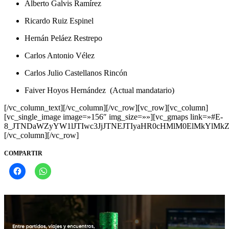
Alberto Galvis Ramírez
Ricardo Ruiz Espinel
Hernán Peláez Restrepo
Carlos Antonio Vélez
Carlos Julio Castellanos Rincón
Faiver Hoyos Hernández (Actual mandatario)
[/vc_column_text][/vc_column][/vc_row][vc_row][vc_column]
[vc_single_image image=»156″ img_size=»»][vc_gmaps link=»#E-
8_JTNDaWZyYW1lJTIwc3JjJTNEJTIyaHR0cHMlM0ElMkYlM
[/vc_column][/vc_row]
COMPARTIR