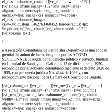
el_class=»aboutme_content»][vc_column width=»1/3″]
[vc_single_image image=»132″ img_size=»large»
alignment=»center» style=»vc_box_rounded»
onclick=»link_image» css_animation=»appear»
el_class=»aboutme_image»
css=».vc_custom_1462763460452{border-radius: 4px
!important;}»][/vc_column][vc_column width=»2/3″]
[vc_column_text]
L
a Asociación Colombiana de Periodistas Deportivos es una entidad
gremial sin ánimo de lucro, integrada por las
ACORD
SECCIONALES
, regida por el derecho público y privado, fundada
en la ciudad de Santiago de Cali el día 12 de diciembre de 1950,
reconocida por el gobierno colombiano mediante el decreto 2428 de
1955, con personería jurídica No. 4144 de 1966 y, con
reconocimiento nacional de la Cámara de Comercio de Bogotá.
[/vc_column_text][/vc_column][/vc_row][vc_row][vc_column]
[vc_single_image image=»148″ img_size=»»][/vc_column]
[/vc_row][vc_row el_class=»aboutme_content»][vc_column
width=»1/3″][vc_single_image image=»152″ img_size=»large»
alignment=»center» style=»vc_box_rounded»
onclick=»link_image» css_animation=»appear»