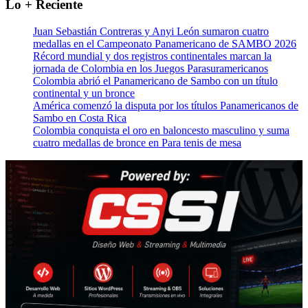
Lo + Reciente
Juan Sebastián Contreras y Anyi León sumaron cuatro
medallas en el Campeonato Panamericano de SAMBO 2026
Récord mundial y dos registros continentales marcan la
jornada de Colombia en los Juegos Parasuramericanos
Colombia abrió el Panamericano de Sambo con un título
continental y un bronce
América comenzó la disputa por los títulos Panamericanos de
Sambo en Costa Rica
Colombia conquista el oro en baloncesto masculino y suma
cuatro medallas de bronce en Para tenis de mesa