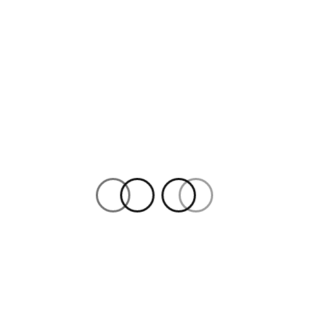
FACEBOOK
TWITTER
INSTAGRAM
YOUTUBE
QUIÉNES SOMOS…
Asociación Colombiana de
Periodistas Deportivos