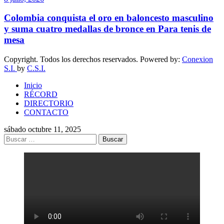
Colombia conquista el oro en baloncesto masculino
y suma cuatro medallas de bronce en Para tenis de
mesa
Copyright. Todos los derechos reservados. Powered by:
Conexion
S.I.
by
C.S.I.
Inicio
RÉCORD
DIRECTORIO
CONTACTO
sábado octubre 11, 2025
Buscar: