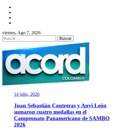
Saltar
Facebook
al
Twitter
contenido
Instagram
YouTube
viernes, Ago 7, 2026
Buscar:
ACORD
COLOMBIA
Asociación de Periodistas Deportivos
14 julio, 2026
Juan Sebastián Contreras y Anyi León
sumaron cuatro medallas en el
Campeonato Panamericano de SAMBO
2026