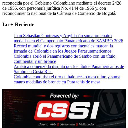
reconocida por el Gobierno Colombiano mediante el decreto 2428
de 1955, con personería jurídica No. 4144 de 1966 y, con
reconocimiento nacional de la Cámara de Comercio de Bogotá.
Lo + Reciente
Juan Sebastián Contreras y Anyi León sumaron cuatro
medallas en el Campeonato Panamericano de SAMBO 2026
Récord mundial y dos registros continentales marcan la
jornada de Colombia en los Juegos Parasuramericanos
Colombia abrió el Panamericano de Sambo con un título
continental y un bronce
América comenzó la disputa por los títulos Panamericanos de
Sambo en Costa Rica
Colombia conquista el oro en baloncesto masculino y suma
cuatro medallas de bronce en Para tenis de mesa