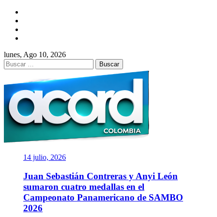
Saltar
Facebook
al
Twitter
contenido
Instagram
YouTube
lunes, Ago 10, 2026
Buscar:
ACORD
COLOMBIA
Asociación de Periodistas Deportivos
14 julio, 2026
Juan Sebastián Contreras y Anyi León
sumaron cuatro medallas en el
Campeonato Panamericano de SAMBO
2026