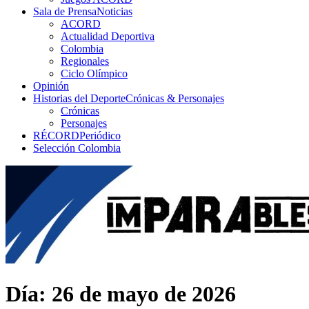
Sala de Prensa
Noticias
ACORD
Actualidad Deportiva
Colombia
Regionales
Ciclo Olímpico
Opinión
Historias del Deporte
Crónicas & Personajes
Crónicas
Personajes
RÉCORD
Periódico
Selección Colombia
Día:
26 de mayo de 2026