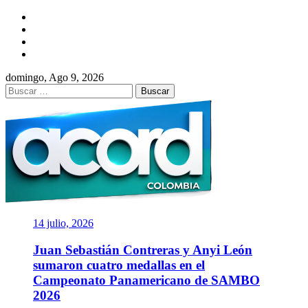
Saltar
Facebook
al
Twitter
contenido
Instagram
YouTube
domingo, Ago 9, 2026
Buscar:
ACORD
COLOMBIA
Asociación de Periodistas Deportivos
14 julio, 2026
Juan Sebastián Contreras y Anyi León
sumaron cuatro medallas en el
Campeonato Panamericano de SAMBO
2026