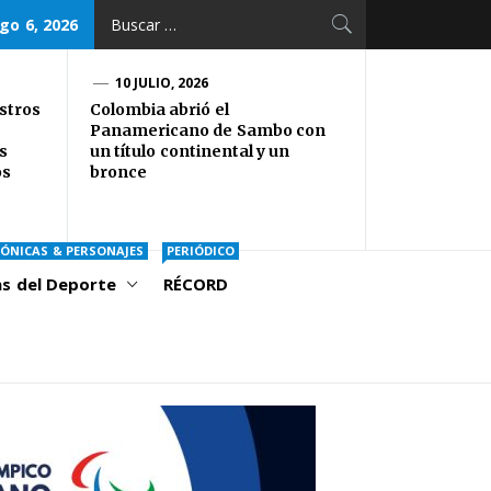
Buscar:
go 6, 2026
10 JULIO, 2026
stros
Colombia abrió el
Panamericano de Sambo con
s
un título continental y un
os
bronce
ÓNICAS & PERSONAJES
PERIÓDICO
as del Deporte
RÉCORD