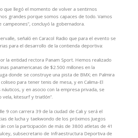
go que llegó el momento de volver a sentirnos
 somos grandes porque somos capaces de todo. Vamos
e campeones”, concluyó la gobernadora.
dervalle, señaló en Caracol Radio que para el evento se
ias para el desarrollo de la contienda deportiva:
or la entidad rectora Panam Sport. Hemos realizado
scinas panamericanas de $2.500 millones en la
Buga donde se construye una pista de BMX; en Palmira
coliseo para tener tenis de mesa, y en Calima-El
náuticos, y en asocio con la empresa privada, se
ela, kitesurf y triatlón”.
le 9 con carrera 39 de la ciudad de Cali y será el
cias de lucha y taekwondo de los próximos Juegos
rán con la participación de más de 3800 atletas de 41
ulcey, subsecretario de Infraestructura Deportiva de