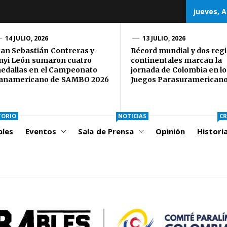
jueves, A
CORD
14 JULIO, 2026
13 JULIO, 2026
uan Sebastián Contreras y
Récord mundial y dos regi
nyi León sumaron cuatro
continentales marcan la
OLOMBIA
edallas en el Campeonato
jornada de Colombia en lo
anamericano de SAMBO 2026
Juegos Parasuramerican
TORIO
NOTICIAS
CR
ales
Eventos
Sala de Prensa
Opinión
Histori