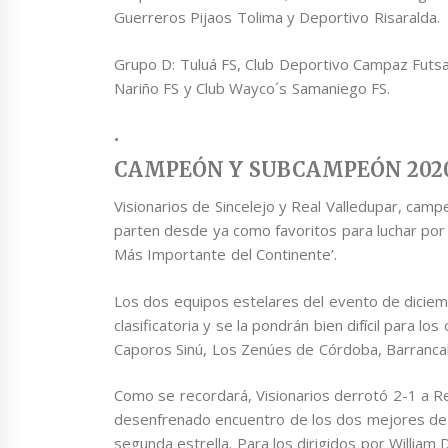
Guerreros Pijaos Tolima y Deportivo Risaralda.
Grupo D: Tuluá FS, Club Deportivo Campaz Futsa
Nariño FS y Club Wayco´s Samaniego FS.
.
CAMPEÓN Y SUBCAMPEÓN 202
Visionarios de Sincelejo y Real Valledupar, cam
parten desde ya como favoritos para luchar por 
Más Importante del Continente’.
Los dos equipos estelares del evento de diciem
clasificatoria y se la pondrán bien difícil para l
Caporos Sinú, Los Zenúes de Córdoba, Barranca
Como se recordará, Visionarios derrotó 2-1 a Rea
desenfrenado encuentro de los dos mejores de l
segunda estrella. Para los dirigidos por William 