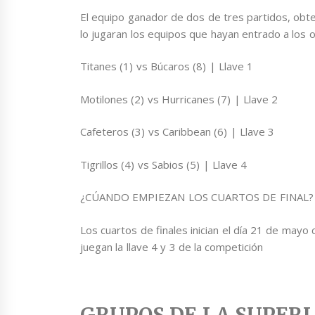
El equipo ganador de dos de tres partidos, obtend
lo jugaran los equipos que hayan entrado a los o
Titanes (1) vs Búcaros (8) | Llave 1
Motilones (2) vs Hurricanes (7) | Llave 2
Cafeteros (3) vs Caribbean (6) | Llave 3
Tigrillos (4) vs Sabios (5) | Llave 4
¿CÚANDO EMPIEZAN LOS CUARTOS DE FINAL?
Los cuartos de finales inician el día 21 de may
juegan la llave 4 y 3 de la competición
GRUPOS DE LA SUPER