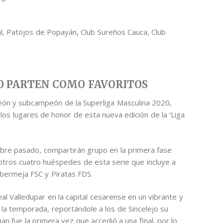
l, Patojos de Popayán, Club Sureños Cauca, Club
0 PARTEN COMO FAVORITOS
peón y subcampeón de la Superliga Masculina 2020,
los lugares de honor de esta nueva edición de la ‘Liga
bre pasado, compartirán grupo en la primera fase
os otros cuatro huéspedes de esta serie que incluye a
bermeja FSC y Piratas FDS.
l Valledupar en la capital cesarense en un vibrante y
a temporada, reportándole a los de Sincelejo su
Dan fue la primera vez que accedió a una final, por lo