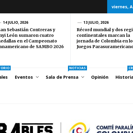
viernes, A
CORD
14 JULIO, 2026
13 JULIO, 2026
uan Sebastián Contreras y
Récord mundial y dos regi
nyi León sumaron cuatro
continentales marcan la
OLOMBIA
edallas en el Campeonato
jornada de Colombia en lo
anamericano de SAMBO 2026
Juegos Parasuramerican
TORIO
NOTICIAS
CR
ales
Eventos
Sala de Prensa
Opinión
Histori