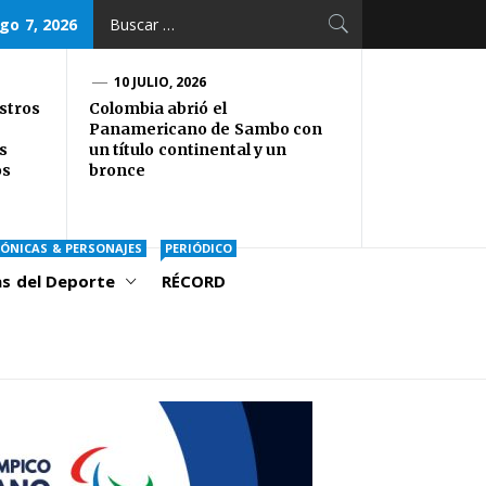
Buscar:
go 7, 2026
10 JULIO, 2026
stros
Colombia abrió el
Panamericano de Sambo con
s
un título continental y un
os
bronce
ÓNICAS & PERSONAJES
PERIÓDICO
as del Deporte
RÉCORD