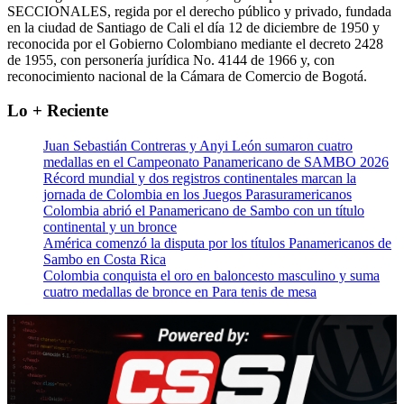
SECCIONALES, regida por el derecho público y privado, fundada
en la ciudad de Santiago de Cali el día 12 de diciembre de 1950 y
reconocida por el Gobierno Colombiano mediante el decreto 2428
de 1955, con personería jurídica No. 4144 de 1966 y, con
reconocimiento nacional de la Cámara de Comercio de Bogotá.
Lo + Reciente
Juan Sebastián Contreras y Anyi León sumaron cuatro
medallas en el Campeonato Panamericano de SAMBO 2026
Récord mundial y dos registros continentales marcan la
jornada de Colombia en los Juegos Parasuramericanos
Colombia abrió el Panamericano de Sambo con un título
continental y un bronce
América comenzó la disputa por los títulos Panamericanos de
Sambo en Costa Rica
Colombia conquista el oro en baloncesto masculino y suma
cuatro medallas de bronce en Para tenis de mesa