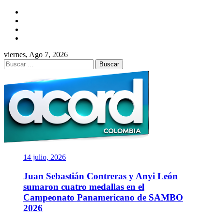
Saltar
Facebook
al
Twitter
contenido
Instagram
YouTube
viernes, Ago 7, 2026
Buscar:
ACORD
COLOMBIA
Asociación de Periodistas Deportivos
14 julio, 2026
Juan Sebastián Contreras y Anyi León
sumaron cuatro medallas en el
Campeonato Panamericano de SAMBO
2026