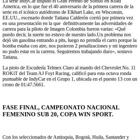
La serie IndyCar disputó el Gran Premio de Sonsio en Road
America, en lo que fue el 40 aniversario de la primera carrera de la
serie en el icónico autódromo de Elkhart Lake, en Wisconsin,
EE.UU., escenario donde Tatiana Calderón corrió por primera vez
en una presentación en la que definitivamente las adversidades de
carrera para la piloto de Imagen Colombia fueron varias: «Qué
puedo decir, la suerte no estuvo de nuestro lado.Un problema nos
dejó sin gasolina entrando a pits, luego no prendía el carro porque la
bomba estaba con aire, nos pusieron 2 penalizaciones y mi ingeniero
no pudo estar en la carrera. Seguiremos trabajando duro», sostuvo
Tatiana.
La pioto de Escudería Telmex Claro al mando del Chevrolet No. 11
ROKiT del Team AJ Foyt Racing, calificó para esta octava ronda
puntuable de IndyCar en el Grupo 1, ubicada en el puesto 13 con un
crono de 01:47.5661.
FASE FINAL, CAMPEONATO NACIONAL
FEMENINO SUB 20, COPA WIN SPORT.
Con los seleccionados de Antioquia, Bogotá, Huila, Santander y