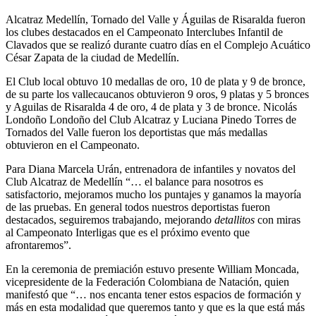
Alcatraz Medellín, Tornado del Valle y Águilas de Risaralda fueron
los clubes destacados en el Campeonato Interclubes Infantil de
Clavados que se realizó durante cuatro días en el Complejo Acuático
César Zapata de la ciudad de Medellín.
El Club local obtuvo 10 medallas de oro, 10 de plata y 9 de bronce,
de su parte los vallecaucanos obtuvieron 9 oros, 9 platas y 5 bronces
y Aguilas de Risaralda 4 de oro, 4 de plata y 3 de bronce. Nicolás
Londoño Londoño del Club Alcatraz y Luciana Pinedo Torres de
Tornados del Valle fueron los deportistas que más medallas
obtuvieron en el Campeonato.
Para Diana Marcela Urán, entrenadora de infantiles y novatos del
Club Alcatraz de Medellín “… el balance para nosotros es
satisfactorio, mejoramos mucho los puntajes y ganamos la mayoría
de las pruebas. En general todos nuestros deportistas fueron
destacados, seguiremos trabajando, mejorando
detallitos
con miras
al Campeonato Interligas que es el próximo evento que
afrontaremos”.
En la ceremonia de premiación estuvo presente William Moncada,
vicepresidente de la Federación Colombiana de Natación, quien
manifestó que “… nos encanta tener estos espacios de formación y
más en esta modalidad que queremos tanto y que es la que está más