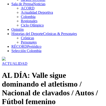
Sala de Prensa
Noticias
ACORD
Actualidad Deportiva
Colombia
Regionales
Ciclo Olímpico
Opinión
Historias del Deporte
Crónicas & Personajes
Crónicas
Personajes
RÉCORD
Periódico
Selección Colombia
ACTUALIDAD
AL DÍA: Valle sigue
dominando el atletismo /
Nacional de clavados / Autos /
Fútbol femenino