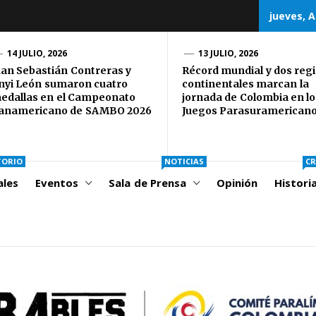
jueves, A
CORD
14 JULIO, 2026
13 JULIO, 2026
uan Sebastián Contreras y
Récord mundial y dos regi
nyi León sumaron cuatro
continentales marcan la
OLOMBIA
edallas en el Campeonato
jornada de Colombia en lo
anamericano de SAMBO 2026
Juegos Parasuramerican
TORIO
NOTICIAS
CR
ales
Eventos
Sala de Prensa
Opinión
Histori