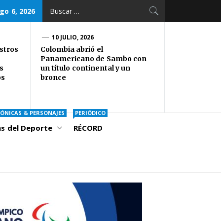
Buscar:
go 6, 2026
10 JULIO, 2026
stros
Colombia abrió el
Panamericano de Sambo con
s
un título continental y un
os
bronce
ÓNICAS & PERSONAJES
PERIÓDICO
as del Deporte
RÉCORD