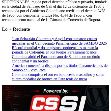
SECCIONALES, regida por el derecho público y privado, fundada
en la ciudad de Santiago de Cali el día 12 de diciembre de 1950 y
reconocida por el Gobierno Colombiano mediante el decreto 2428
de 1955, con personería jurídica No. 4144 de 1966 y, con
reconocimiento nacional de la Cámara de Comercio de Bogotá.
Lo + Reciente
Juan Sebastián Contreras y Anyi León sumaron cuatro
medallas en el Campeonato Panamericano de SAMBO 2026
Récord mundial y dos registros continentales marcan la
jornada de Colombia en los Juegos Parasuramericanos
Colombia abrió el Panamericano de Sambo con un título
continental y un bronce
América comenzó la disputa por los títulos Panamericanos de
Sambo en Costa Rica
Colombia conquista el oro en baloncesto masculino y suma
cuatro medallas de bronce en Para tenis de mesa