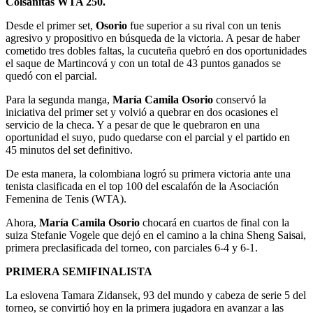
Colsanitas WTA 250.
Desde el primer set,
Osorio
fue superior a su rival con un tenis
agresivo y propositivo en búsqueda de la victoria. A pesar de haber
cometido tres dobles faltas, la cucuteña quebró en dos oportunidades
el saque de Martincová y con un total de 43 puntos ganados se
quedó con el parcial.
Para la segunda manga,
María Camila Osorio
conservó la
iniciativa del primer set y volvió a quebrar en dos ocasiones el
servicio de la checa. Y a pesar de que le quebraron en una
oportunidad el suyo, pudo quedarse con el parcial y el partido en
45 minutos del set definitivo.
De esta manera, la colombiana logró su primera victoria ante una
tenista clasificada en el top 100 del escalafón de la Asociación
Femenina de Tenis (WTA).
Ahora,
María Camila Osorio
chocará en cuartos de final con la
suiza Stefanie Vogele que dejó en el camino a la china Sheng Saisai,
primera preclasificada del torneo, con parciales 6-4 y 6-1.
PRIMERA SEMIFINALISTA
La eslovena Tamara Zidansek, 93 del mundo y cabeza de serie 5 del
torneo, se convirtió hoy en la primera jugadora en avanzar a las