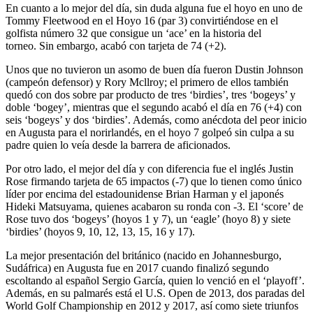
En cuanto a lo mejor del día, sin duda alguna fue el hoyo en uno de
Tommy Fleetwood en el Hoyo 16 (par 3) convirtiéndose en el
golfista número 32 que consigue un ‘ace’ en la historia del
torneo. Sin embargo, acabó con tarjeta de 74 (+2).
Unos que no tuvieron un asomo de buen día fueron Dustin Johnson
(campeón defensor) y Rory Mcllroy; el primero de ellos también
quedó con dos sobre par producto de tres ‘birdies’, tres ‘bogeys’ y
doble ‘bogey’, mientras que el segundo acabó el día en 76 (+4) con
seis ‘bogeys’ y dos ‘birdies’. Además, como anécdota del peor inicio
en Augusta para el norirlandés, en el hoyo 7 golpeó sin culpa a su
padre quien lo veía desde la barrera de aficionados.
Por otro lado, el mejor del día y con diferencia fue el inglés Justin
Rose firmando tarjeta de 65 impactos (-7) que lo tienen como único
líder por encima del estadounidense Brian Harman y el japonés
Hideki Matsuyama, quienes acabaron su ronda con -3. El ‘score’ de
Rose tuvo dos ‘bogeys’ (hoyos 1 y 7), un ‘eagle’ (hoyo 8) y siete
‘birdies’ (hoyos 9, 10, 12, 13, 15, 16 y 17).
La mejor presentación del británico (nacido en Johannesburgo,
Sudáfrica) en Augusta fue en 2017 cuando finalizó segundo
escoltando al español Sergio García, quien lo venció en el ‘playoff’.
Además, en su palmarés está el U.S. Open de 2013, dos paradas del
World Golf Championship en 2012 y 2017, así como siete triunfos