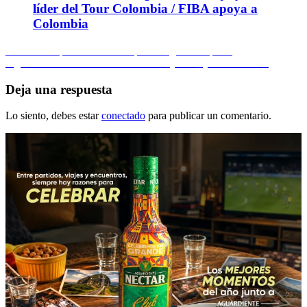
líder del Tour Colombia / FIBA apoya a
Colombia
Navegación
Entrada
Anterior
Empiezan ausencias para Juegos Olímpicos
anterior:
Entrada
Siguiente
Ciclismo en acción: Vueltas juvenil y al País Vasco
de
siguiente:
entradas
Deja una respuesta
Lo siento, debes estar
conectado
para publicar un comentario.