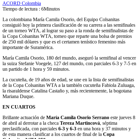
ACORD Colombia
Tiempo de lectura : 6Minutos
La colombiana María Camila Osorio, del Equipo Colsanitas
consiguió hoy la primera clasificación de su carrera a las semifinales
de un torneo WTA, al lograr su paso a la ronda de semifinalistas de
la Copa Colsanitas WTA, torneo que reparte una bolsa de premios
de 250 mil dólares y que es el certamen tenístico femenino más
importante de Suramérica.
María Camila Osorio, 180 del mundo, aseguró la semifinal al vencer
la suiza Stefanie Voegele, 127 del mundo, con parciales 6-3 y 7-5 en
un partido de 1 hora y 59 minutos.
La cucuteña, de 19 años de edad, se une en la lista de semifinalistas
de la Copa Colsanitas WTA a la también cucuteña Fabiola Zuluaga,
la risaraldense Catalina Castaño y, más recientemente, la bogotana
Mariana Duque.
EN CUARTOS
Brillante actuación de
María Camila Osorio
Serrano
este jueves 8
de abril al derrotar a la checa
Tereza Martincová
, séptima
preclasificada, con parciales
6-3 y 6-3
en una hora y 37 minutos y
de esta manera clasificar a los cuartos de final de la
Copa