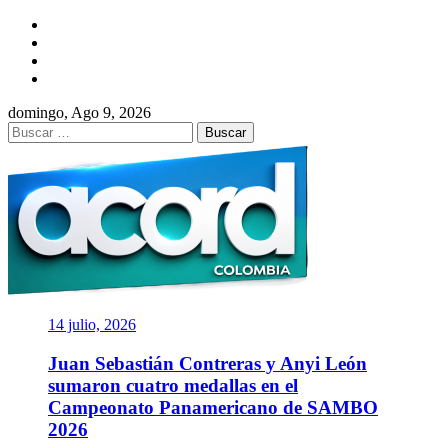
Saltar
Facebook
al
Twitter
contenido
Instagram
YouTube
domingo, Ago 9, 2026
Buscar:
ACORD
COLOMBIA
Asociación de Periodistas Deportivos
14 julio, 2026
Juan Sebastián Contreras y Anyi León
sumaron cuatro medallas en el
Campeonato Panamericano de SAMBO
2026