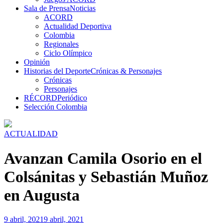
Sala de Prensa
Noticias
ACORD
Actualidad Deportiva
Colombia
Regionales
Ciclo Olímpico
Opinión
Historias del Deporte
Crónicas & Personajes
Crónicas
Personajes
RÉCORD
Periódico
Selección Colombia
ACTUALIDAD
Avanzan Camila Osorio en el
Colsánitas y Sebastián Muñoz
en Augusta
9 abril, 2021
9 abril, 2021