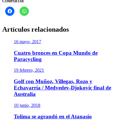
COMPARTIR
Artículos relacionados
16 mayo, 2017
Cuatro bronces en Copa Mundo de
Paracycling
19 febrero, 2021
Golf con Muñoz, Villegas, Rozo y
Echavarría / Medvedev-Djokovic final de
Australia
10 junio, 2018
Tolima se agrandó en el Atanasio
Navegación
Entrada
Anterior
Despegaron los XVIII Panamericanos en Lima