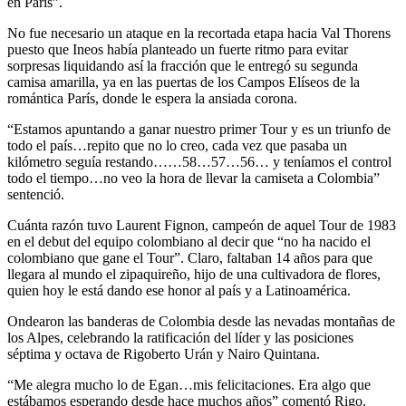
en París”.
No fue necesario un ataque en la recortada etapa hacia Val Thorens
puesto que Ineos había planteado un fuerte ritmo para evitar
sorpresas liquidando así la fracción que le entregó su segunda
camisa amarilla, ya en las puertas de los Campos Elíseos de la
romántica París, donde le espera la ansiada corona.
“Estamos apuntando a ganar nuestro primer Tour y es un triunfo de
todo el país…repito que no lo creo, cada vez que pasaba un
kilómetro seguía restando……58…57…56… y teníamos el control
todo el tiempo…no veo la hora de llevar la camiseta a Colombia”
sentenció.
Cuánta razón tuvo Laurent Fignon, campeón de aquel Tour de 1983
en el debut del equipo colombiano al decir que “no ha nacido el
colombiano que gane el Tour”. Claro, faltaban 14 años para que
llegara al mundo el zipaquireño, hijo de una cultivadora de flores,
quien hoy le está dando ese honor al país y a Latinoamérica.
Ondearon las banderas de Colombia desde las nevadas montañas de
los Alpes, celebrando la ratificación del líder y las posiciones
séptima y octava de Rigoberto Urán y Nairo Quintana.
“Me alegra mucho lo de Egan…mis felicitaciones. Era algo que
estábamos esperando desde hace muchos años” comentó Rigo.