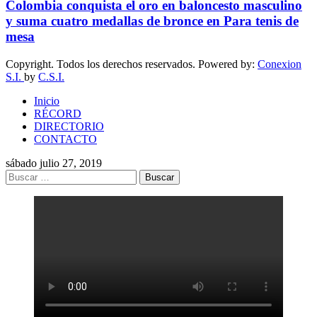
Colombia conquista el oro en baloncesto masculino
y suma cuatro medallas de bronce en Para tenis de
mesa
Copyright. Todos los derechos reservados. Powered by:
Conexion
S.I.
by
C.S.I.
Inicio
RÉCORD
DIRECTORIO
CONTACTO
sábado julio 27, 2019
Buscar: