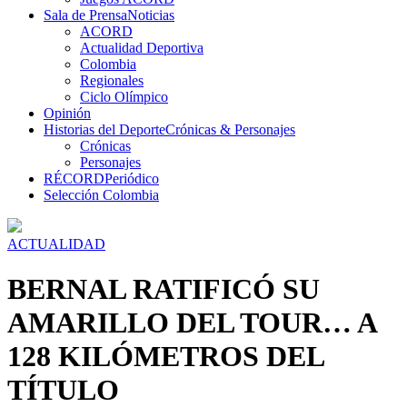
Sala de Prensa
Noticias
ACORD
Actualidad Deportiva
Colombia
Regionales
Ciclo Olímpico
Opinión
Historias del Deporte
Crónicas & Personajes
Crónicas
Personajes
RÉCORD
Periódico
Selección Colombia
ACTUALIDAD
BERNAL RATIFICÓ SU
AMARILLO DEL TOUR… A
128 KILÓMETROS DEL
TÍTULO