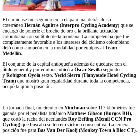
El nariñense fue segundo en la etapa reina, detrás de su
coterráneo
Hernán Aguirre (Interpro Cycling Academy)
que se
encargó de ponerle el broche de oro a la brillante actuación
colombiana con su título de la montaña. La competencia que fue
completamente favorable a los intereses del ciclismo colombiano
dejó como campeón en la modalidad por equipos al
Team
Medellín
.
El conjunto de la capital antioqueña además de quedarse con el
título general y por equipos, ubicó a
Óscar Sevilla
segundo
y
Robigzon Oyola
sexto.
Yecid Sierra (Tianyoude Hotel Cycling
Team)
que mostró gran regularidad durante toda la competencia,
ocupó la quinta posición.
La jornada final, un circuito en
Yinchuan
sobre 117 kilómetros fue
ganada por el pedalista británico
Matthew Gibson (Burgos-BH)
,
que cortó la racha del neerlandés
Roy Eefting (Memil CCN Pro
Cycling)
que buscaba su tercera victoria consecutiva. La tercera
posición fue para
Bas Van Der Kooij (Monkey Town à Bloc CT)
.