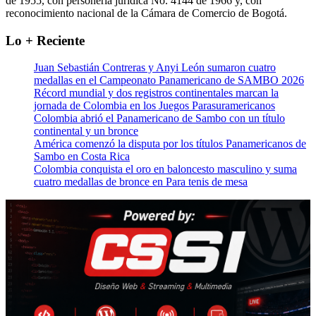
de 1955, con personería jurídica No. 4144 de 1966 y, con
reconocimiento nacional de la Cámara de Comercio de Bogotá.
Lo + Reciente
Juan Sebastián Contreras y Anyi León sumaron cuatro
medallas en el Campeonato Panamericano de SAMBO 2026
Récord mundial y dos registros continentales marcan la
jornada de Colombia en los Juegos Parasuramericanos
Colombia abrió el Panamericano de Sambo con un título
continental y un bronce
América comenzó la disputa por los títulos Panamericanos de
Sambo en Costa Rica
Colombia conquista el oro en baloncesto masculino y suma
cuatro medallas de bronce en Para tenis de mesa