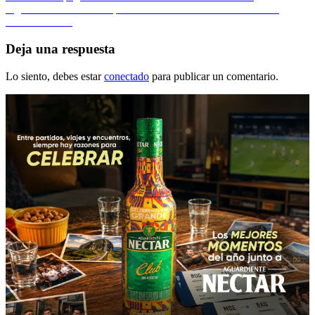
anterior:
Entrada
Siguiente
ORO de Mosquera / Siete medallas en comienzo de
de
siguiente:
Panamericanos
entradas
Deja una respuesta
Lo siento, debes estar
conectado
para publicar un comentario.