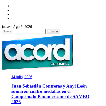
Saltar
Facebook
al
Twitter
contenido
Instagram
YouTube
jueves, Ago 6, 2026
Buscar:
ACORD
COLOMBIA
Asociación de Periodistas Deportivos
14 julio, 2026
Juan Sebastián Contreras y Anyi León
sumaron cuatro medallas en el
Campeonato Panamericano de SAMBO
2026