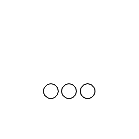
siguiente:
Deja una respuesta
Lo siento, debes estar
conectado
para publicar un
comentario.