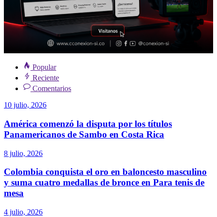
Popular
Reciente
Comentarios
10 julio, 2026
América comenzó la disputa por los títulos
Panamericanos de Sambo en Costa Rica
8 julio, 2026
Colombia conquista el oro en baloncesto masculino
y suma cuatro medallas de bronce en Para tenis de
mesa
4 julio, 2026