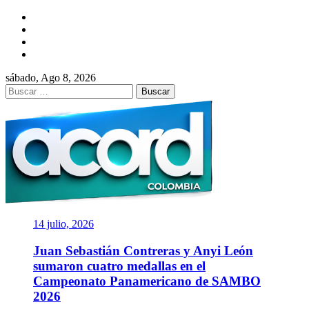
Saltar
Facebook
al
Twitter
contenido
Instagram
YouTube
sábado, Ago 8, 2026
Buscar:
ACORD
COLOMBIA
Asociación de Periodistas Deportivos
14 julio, 2026
Juan Sebastián Contreras y Anyi León
sumaron cuatro medallas en el
Campeonato Panamericano de SAMBO
2026