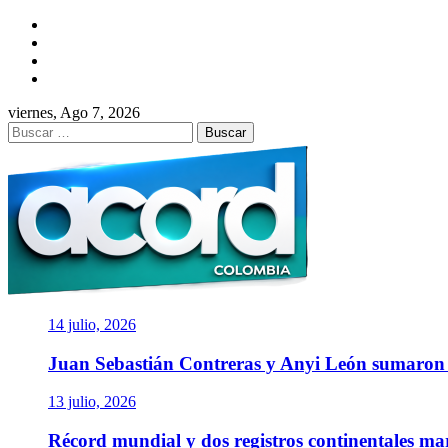
Saltar
Facebook
al
Twitter
contenido
Instagram
YouTube
viernes, Ago 7, 2026
Buscar:
ACORD COLOMBI
Asociación de Periodistas Deportivos
14 julio, 2026
Juan Sebastián Contreras y Anyi León sumaro
13 julio, 2026
Récord mundial y dos registros continentales m