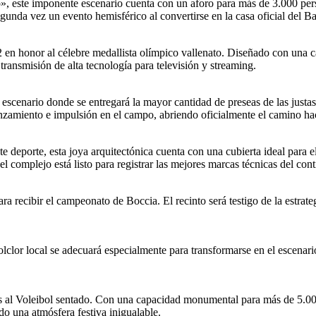
, este imponente escenario cuenta con un aforo para más de 3.000 perso
a vez un evento hemisférico al convertirse en la casa oficial del Bal
 en honor al célebre medallista olímpico vallenato. Diseñado con una ca
transmisión de alta tecnología para televisión y streaming.
el escenario donde se entregará la mayor cantidad de preseas de las just
anzamiento e impulsión en el campo, abriendo oficialmente el camino hac
 deporte, esta joya arquitectónica cuenta con una cubierta ideal para e
l complejo está listo para registrar las mejores marcas técnicas del cont
 recibir el campeonato de Boccia. El recinto será testigo de la estrateg
lclor local se adecuará especialmente para transformarse en el escenari
as al Voleibol sentado. Con una capacidad monumental para más de 5.000
do una atmósfera festiva inigualable.