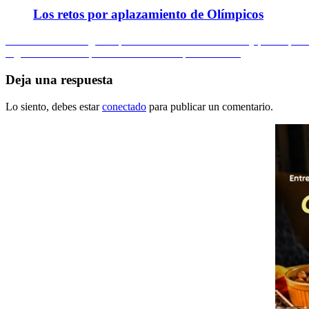
Los retos por aplazamiento de Olímpicos
Navegación
Entrada
Anterior
Canadá logró su primera victoria en mundiales y perdió por l
anterior:
Entrada
Siguiente
Brillante paso de colombianos por el mundo
de
siguiente:
entradas
Deja una respuesta
Lo siento, debes estar
conectado
para publicar un comentario.