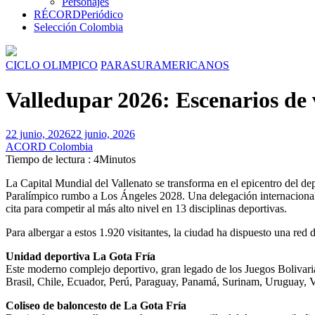
Personajes
RÉCORD
Periódico
Selección Colombia
CICLO OLIMPICO
PARASURAMERICANOS
Valledupar 2026: Escenarios de v
22 junio, 2026
22 junio, 2026
ACORD Colombia
Tiempo de lectura : 4Minutos
La Capital Mundial del Vallenato se transforma en el epicentro del de
Paralímpico rumbo a Los Ángeles 2028. Una delegación internacional de
cita para competir al más alto nivel en 13 disciplinas deportivas.
Para albergar a estos 1.920 visitantes, la ciudad ha dispuesto una red 
Unidad deportiva La Gota Fría
Este moderno complejo deportivo, gran legado de los Juegos Bolivarian
Brasil, Chile, Ecuador, Perú, Paraguay, Panamá, Surinam, Uruguay, V
Coliseo de baloncesto de La Gota Fría