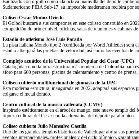
Bautizado con orgullo como «la octava maravilla del deporte caribeño»
Sudamericano FIBA Sub-17, su impecable maderamen recibirá por segund
Coliseo Óscar Muñoz Oviedo
El Golbol buscará a sus campeones en este coliseo construido en 2022
competición de primer nivel, oficinas, salas de reuniones y cabinas de 
Estadio de atletismo José Luis Parada
La pista italiana Mondo tipo 2 (certificada por World Athletics) será 
estadio albergará las pruebas de velocidad, así como los eventos de l
Complejo acuático de la Universidad Popular del Cesar (UPC)
Catalogada como la infraestructura más moderna de Colombia para este
aforo para 600 personas, piscina de calentamiento y centro de prensa, e
Coliseo cubierto multifuncional de gimnasia de la UPC
Esta moderna estructura, inaugurada en 2022, adaptará sus espacios para
colgarse el metal dorado.
Centro cultural de la música vallenata (CCMV)
Inspirado estéticamente en el árbol de mango, este nuevo templo del fo
riqueza cultural del Cesar con la adrenalina del deporte paralímpico.
Coliseo cubierto Julio Monsalvo Castilla
Uno de los grandes templos históricos de Valledupar abrirá sus puert
eventos internacionales, profesionales y del ciclo olímpico, garantizan