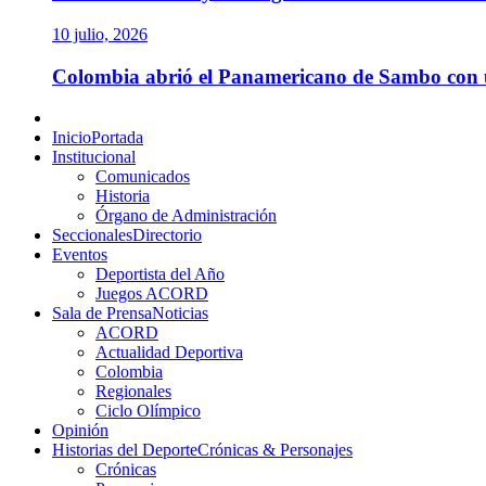
10 julio, 2026
Colombia abrió el Panamericano de Sambo con un
Menú
principal
Inicio
Portada
Institucional
Comunicados
Historia
Órgano de Administración
Seccionales
Directorio
Eventos
Deportista del Año
Juegos ACORD
Sala de Prensa
Noticias
ACORD
Actualidad Deportiva
Colombia
Regionales
Ciclo Olímpico
Opinión
Historias del Deporte
Crónicas & Personajes
Crónicas