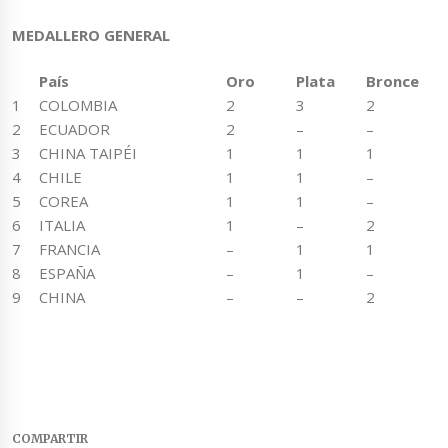
MEDALLERO GENERAL
País
Oro
Plata
Bronce
1
COLOMBIA
2
3
2
2
ECUADOR
2
–
–
3
CHINA TAIPÉI
1
1
1
4
CHILE
1
1
–
5
COREA
1
1
–
6
ITALIA
1
–
2
7
FRANCIA
–
1
1
8
ESPAÑA
–
1
–
9
CHINA
–
–
2
COMPARTIR