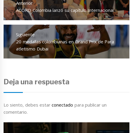
de
Anterior
entradas
Entrada
ACORD Colombia lanzó su capítulo Internacional
anterior:
Siguiente
Entrada
20 medallas colombianas en Grand Prix de Para
siguiente:
atletismo Dubai
Deja una respuesta
Lo siento, debes estar
conectado
para publicar un
comentario.