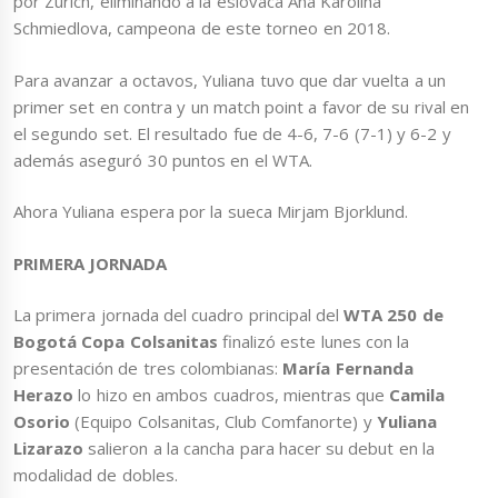
por Zurich, eliminando a la eslovaca Ana Karolina
Schmiedlova, campeona de este torneo en 2018.
Para avanzar a octavos, Yuliana tuvo que dar vuelta a un
primer set en contra y un match point a favor de su rival en
el segundo set. El resultado fue de 4-6, 7-6 (7-1) y 6-2 y
además aseguró 30 puntos en el WTA.
Ahora Yuliana espera por la sueca Mirjam Bjorklund.
PRIMERA JORNADA
La primera jornada del cuadro principal del
WTA 250 de
Bogotá Copa Colsanitas
finalizó este lunes con la
presentación de tres colombianas:
María Fernanda
Herazo
lo hizo en ambos cuadros, mientras que
Camila
Osorio
(Equipo Colsanitas, Club Comfanorte) y
Yuliana
Lizarazo
salieron a la cancha para hacer su debut en la
modalidad de dobles.