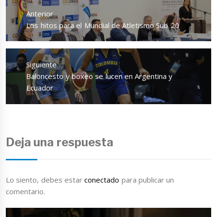
de
Anterior
entradas
Entrada
Los hitos para el Mundial de Atletismo Sub 20
anterior:
Siguiente
Entrada
Baloncesto y boxeo se lucen en Argentina y
siguiente:
Ecuador
Deja una respuesta
Lo siento, debes estar
conectado
para publicar un
comentario.