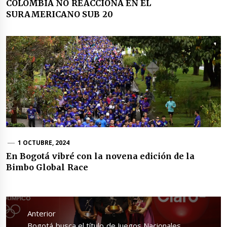
COLOMBIA NO REACCIONA EN EL
SURAMERICANO SUB 20
1 OCTUBRE, 2024
En Bogotá vibré con la novena edición de la
Bimbo Global Race
Navegación
de
Anterior
entradas
Entrada
Bogotá busca el título de Juegos Nacionales