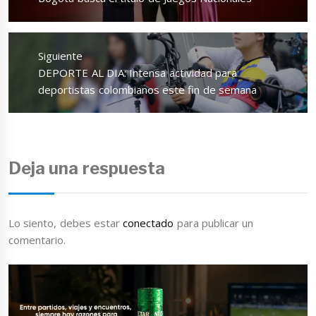
anterior:
Siguiente
Entrada
DEPORTE AL DIA: Intensa actividad para
siguiente:
deportistas colombianos este fin de semana
Deja una respuesta
Lo siento, debes estar
conectado
para publicar un
comentario.