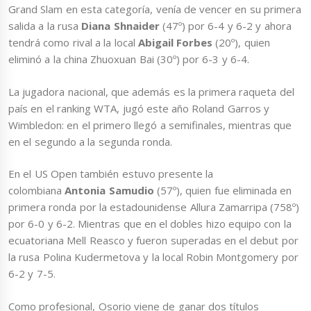
Grand Slam en esta categoría, venía de vencer en su primera
salida a la rusa
Diana Shnaider
(47º) por 6-4 y 6-2 y ahora
tendrá como rival a la local
Abigail Forbes
(20º), quien
eliminó a la china Zhuoxuan Bai (30º) por 6-3 y 6-4.
La jugadora nacional, que además es la primera raqueta del
país en el ranking WTA, jugó este año Roland Garros y
Wimbledon: en el primero llegó a semifinales, mientras que
en el segundo a la segunda ronda.
En el US Open también estuvo presente la
colombiana
Antonia Samudio
(57º), quien fue eliminada en
primera ronda por la estadounidense Allura Zamarripa (758º)
por 6-0 y 6-2. Mientras que en el dobles hizo equipo con la
ecuatoriana Mell Reasco y fueron superadas en el debut por
la rusa Polina Kudermetova y la local Robin Montgomery por
6-2 y 7-5.
Como profesional, Osorio viene de ganar dos títulos