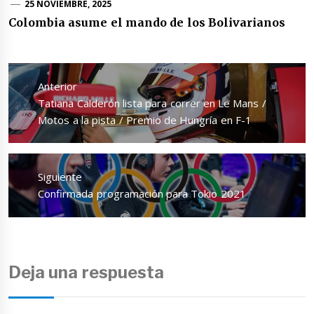
25 NOVIEMBRE, 2025
Colombia asume el mando de los Bolivarianos
Navegación
de
Anterior
entradas
Entrada
Tatiana Calderón lista para correr en Le Mans /
anterior:
Motos a la pista / Premio de Hungría en F-1
Siguiente
Entrada
Confirmada programación para Tokio 2021
siguiente:
Deja una respuesta