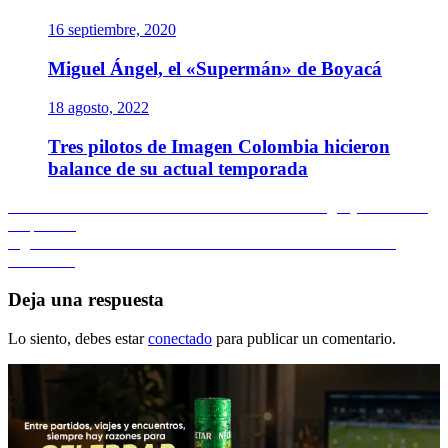
16 septiembre, 2020
Miguel Ángel, el «Supermán» de Boyacá
18 agosto, 2022
Tres pilotos de Imagen Colombia hicieron
balance de su actual temporada
Navegación
Entrada
Anterior
Fútbol femenino tendrá amistosos en Paraguay / Título en
anterior:
Raquetball
de
Entrada
Siguiente
Osorio es la 98 de la WTA / Listos semifinalistas en
entradas
siguiente:
baloncesto
Deja una respuesta
Lo siento, debes estar
conectado
para publicar un comentario.