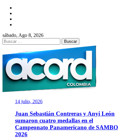
Saltar
Facebook
al
Twitter
contenido
Instagram
YouTube
sábado, Ago 8, 2026
Buscar:
ACORD
COLOMBIA
Asociación de Periodistas Deportivos
14 julio, 2026
Juan Sebastián Contreras y Anyi León
sumaron cuatro medallas en el
Campeonato Panamericano de SAMBO
2026