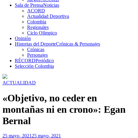
Sala de Prensa
Noticias
ACORD
Actualidad Deportiva
Colombia
Regionales
Ciclo Olímpico
Opinión
Historias del Deporte
Crónicas & Personajes
Crónicas
Personajes
RÉCORD
Periódico
Selección Colombia
ACTUALIDAD
«Objetivo, no ceder en
montañas ni en crono»: Egan
Bernal
25 mayo, 2021
25 mayo, 2021