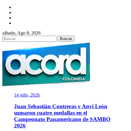
Saltar
Facebook
al
Twitter
contenido
Instagram
YouTube
sábado, Ago 8, 2026
Buscar:
ACORD
COLOMBIA
Asociación de Periodistas Deportivos
14 julio, 2026
Juan Sebastián Contreras y Anyi León
sumaron cuatro medallas en el
Campeonato Panamericano de SAMBO
2026