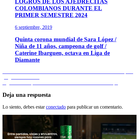
LOGROS DE LOS AJEDRECITAS
COLOMBIANOS DURANTE EL
PRIMER SEMESTRE 2024
6 septiembre, 2019
Quinta corona mundial de Sara López /
Niña de 11 años, campeona de golf /
Caterine Ibarguen, octava en Liga de
Diamante
Navegación
Entrada
Anterior
«No venimos a defendernos»: Pekerman///A las 4.00 p.m.
anterior:
juego con Ecuador
de
Entrada
Siguiente
Cita panamericana del ciclomontañismo en Paipa
entradas
siguiente:
Deja una respuesta
Lo siento, debes estar
conectado
para publicar un comentario.