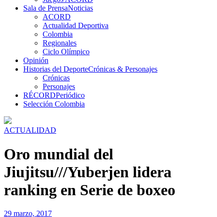
Sala de Prensa
Noticias
ACORD
Actualidad Deportiva
Colombia
Regionales
Ciclo Olímpico
Opinión
Historias del Deporte
Crónicas & Personajes
Crónicas
Personajes
RÉCORD
Periódico
Selección Colombia
ACTUALIDAD
Oro mundial del
Jiujitsu///Yuberjen lidera
ranking en Serie de boxeo
29 marzo, 2017