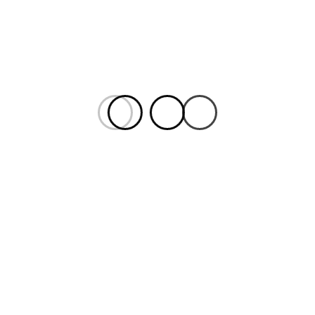
2 DICIEMBRE, 2020
Colombia tierra de atletas pasó a comandar el
Clásico RCN / Finales de MIcro sin La Noria /
Villegas y Muñoz en la Riviera Maya