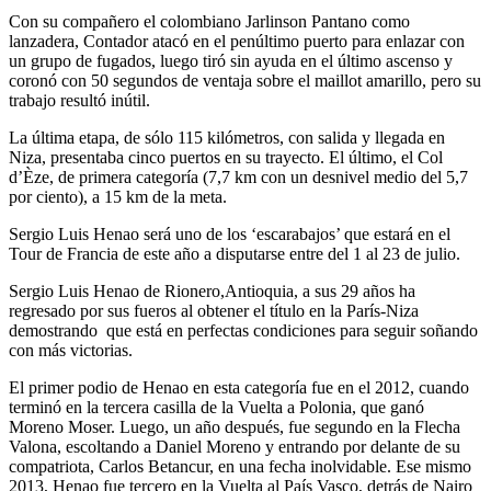
Con su compañero el colombiano Jarlinson Pantano como
lanzadera, Contador atacó en el penúltimo puerto para enlazar con
un grupo de fugados, luego tiró sin ayuda en el último ascenso y
coronó con 50 segundos de ventaja sobre el maillot amarillo, pero su
trabajo resultó inútil.
La última etapa, de sólo 115 kilómetros, con salida y llegada en
Niza, presentaba cinco puertos en su trayecto. El último, el Col
d’Èze, de primera categoría (7,7 km con un desnivel medio del 5,7
por ciento), a 15 km de la meta.
Sergio Luis Henao será uno de los ‘escarabajos’ que estará en el
Tour de Francia de este año a disputarse entre del 1 al 23 de julio.
Sergio Luis Henao de Rionero,Antioquia, a sus 29 años ha
regresado por sus fueros al obtener el título en la París-Niza
demostrando que está en perfectas condiciones para seguir soñando
con más victorias.
El primer podio de Henao en esta categoría fue en el 2012, cuando
terminó en la tercera casilla de la Vuelta a Polonia, que ganó
Moreno Moser. Luego, un año después, fue segundo en la Flecha
Valona, escoltando a Daniel Moreno y entrando por delante de su
compatriota, Carlos Betancur, en una fecha inolvidable. Ese mismo
2013, Henao fue tercero en la Vuelta al País Vasco, detrás de Nairo