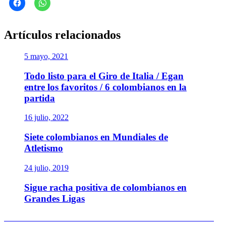
Artículos relacionados
5 mayo, 2021
Todo listo para el Giro de Italia / Egan
entre los favoritos / 6 colombianos en la
partida
16 julio, 2022
Siete colombianos en Mundiales de
Atletismo
24 julio, 2019
Sigue racha positiva de colombianos en
Grandes Ligas
Navegación
Entrada
Anterior
HISTÓRICA VICTORIA EN BÉISBOL: Colombia 4 –