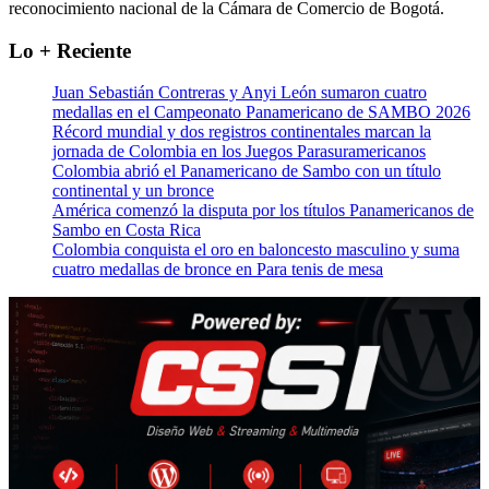
reconocimiento nacional de la Cámara de Comercio de Bogotá.
Lo + Reciente
Juan Sebastián Contreras y Anyi León sumaron cuatro
medallas en el Campeonato Panamericano de SAMBO 2026
Récord mundial y dos registros continentales marcan la
jornada de Colombia en los Juegos Parasuramericanos
Colombia abrió el Panamericano de Sambo con un título
continental y un bronce
América comenzó la disputa por los títulos Panamericanos de
Sambo en Costa Rica
Colombia conquista el oro en baloncesto masculino y suma
cuatro medallas de bronce en Para tenis de mesa