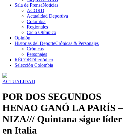
Sala de Prensa
Noticias
ACORD
Actualidad Deportiva
Colombia
Regionales
Ciclo Olímpico
Opinión
Historias del Deporte
Crónicas & Personajes
Crónicas
Personajes
RÉCORD
Periódico
Selección Colombia
ACTUALIDAD
POR DOS SEGUNDOS
HENAO GANÓ LA PARÍS –
NIZA/// Quintana sigue líder
en Italia