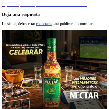
anterior:
Canadá 1
de
Entrada
Siguiente
Quintana repite en la carrera de los dos mares
entradas
siguiente:
Deja una respuesta
Lo siento, debes estar
conectado
para publicar un comentario.