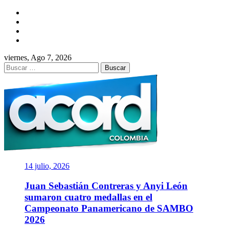
Saltar
Facebook
al
Twitter
contenido
Instagram
YouTube
viernes, Ago 7, 2026
Buscar:
ACORD
COLOMBIA
Asociación de Periodistas Deportivos
14 julio, 2026
Juan Sebastián Contreras y Anyi León
sumaron cuatro medallas en el
Campeonato Panamericano de SAMBO
2026