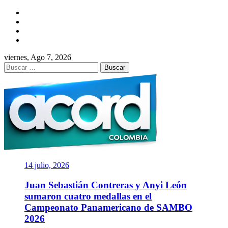
Saltar
Facebook
al
Twitter
contenido
Instagram
YouTube
viernes, Ago 7, 2026
Buscar:
ACORD
COLOMBIA
Asociación de Periodistas Deportivos
14 julio, 2026
Juan Sebastián Contreras y Anyi León
sumaron cuatro medallas en el
Campeonato Panamericano de SAMBO
2026