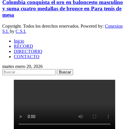
Colombia conquista el oro en baloncesto masculino
y suma cuatro medallas de bronce en Para tenis de
mesa
Copyright. Todos los derechos reservados. Powered by:
Conexion
S.I.
by
C.S.I.
Inicio
RÉCORD
DIRECTORIO
CONTACTO
martes enero 20, 2026
Buscar: