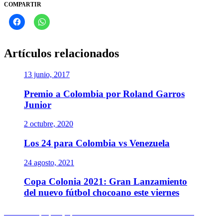
COMPARTIR
Artículos relacionados
13 junio, 2017
Premio a Colombia por Roland Garros
Junior
2 octubre, 2020
Los 24 para Colombia vs Venezuela
24 agosto, 2021
Copa Colonia 2021: Gran Lanzamiento
del nuevo fútbol chocoano este viernes
Navegación
Entrada
Anterior
Zipaquirá, epicentro de los Nacionales de ruta 2026
anterior:
Entrada
Siguiente
Cundinamarca enfrenta el gran reto de los campeonatos