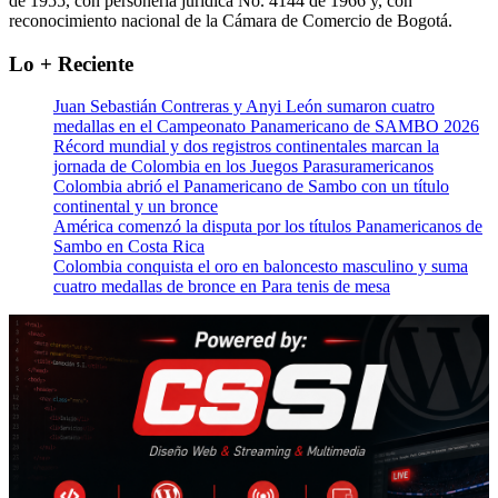
de 1955, con personería jurídica No. 4144 de 1966 y, con
reconocimiento nacional de la Cámara de Comercio de Bogotá.
Lo + Reciente
Juan Sebastián Contreras y Anyi León sumaron cuatro
medallas en el Campeonato Panamericano de SAMBO 2026
Récord mundial y dos registros continentales marcan la
jornada de Colombia en los Juegos Parasuramericanos
Colombia abrió el Panamericano de Sambo con un título
continental y un bronce
América comenzó la disputa por los títulos Panamericanos de
Sambo en Costa Rica
Colombia conquista el oro en baloncesto masculino y suma
cuatro medallas de bronce en Para tenis de mesa