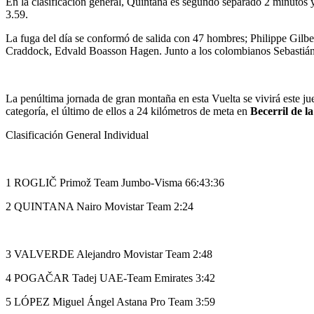
En la clasificación general, Quintana es segundo separado 2 minutos 
3.59.
La fuga del día se conformó de salida con 47 hombres; Philippe Gilb
Craddock, Edvald Boasson Hagen. Junto a los colombianos Sebastián M
La penúltima jornada de gran montaña en esta Vuelta se vivirá este j
categoría, el último de ellos a 24 kilómetros de meta en
Becerril de la
Clasificación General Individual
1 ROGLIČ Primož Team Jumbo-Visma 66:43:36
2 QUINTANA Nairo Movistar Team 2:24
3 VALVERDE Alejandro Movistar Team 2:48
4 POGAČAR Tadej UAE-Team Emirates 3:42
5 LÓPEZ Miguel Ángel Astana Pro Team 3:59