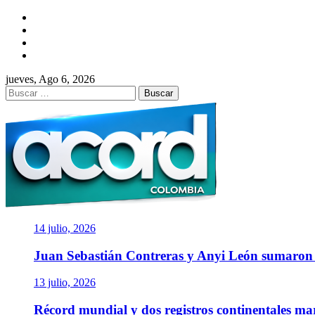
Saltar
Facebook
al
Twitter
contenido
Instagram
YouTube
jueves, Ago 6, 2026
Buscar:
ACORD COLOMBI
Asociación de Periodistas Deportivos
14 julio, 2026
Juan Sebastián Contreras y Anyi León sumaro
13 julio, 2026
Récord mundial y dos registros continentales m