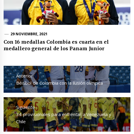
29 NOVIEMBRE, 2021
Con 16 medallas Colombia es cuarta en el
medallero general de los Panam Junior
Navegación
de
Anterior
entradas
Entrada
Béisbol de Colombia con la ilusión olímpica
anterior:
Siguiente
Entrada
34 provisionales para enfrentar a Venezuela y
siguiente:
Chile