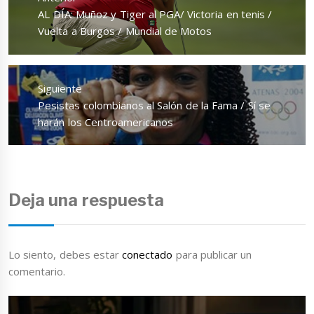
entradas
Entrada
AL DÍA: Muñoz y Tiger al PGA/ Victoria en tenis /
anterior:
Vuelta a Burgos / Mundial de Motos
Siguiente
Entrada
Pesistas colombianos al Salón de la Fama / Sí se
siguiente:
harán los Centroamericanos
Deja una respuesta
Lo siento, debes estar
conectado
para publicar un
comentario.