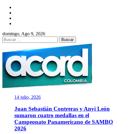
Saltar
Facebook
al
Twitter
contenido
Instagram
YouTube
domingo, Ago 9, 2026
Buscar:
ACORD
COLOMBIA
Asociación de Periodistas Deportivos
14 julio, 2026
Juan Sebastián Contreras y Anyi León
sumaron cuatro medallas en el
Campeonato Panamericano de SAMBO
2026