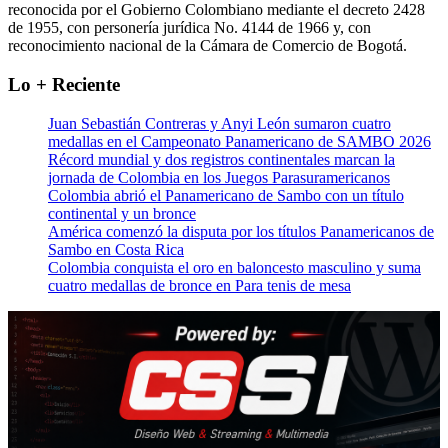
reconocida por el Gobierno Colombiano mediante el decreto 2428
de 1955, con personería jurídica No. 4144 de 1966 y, con
reconocimiento nacional de la Cámara de Comercio de Bogotá.
Lo + Reciente
Juan Sebastián Contreras y Anyi León sumaron cuatro
medallas en el Campeonato Panamericano de SAMBO 2026
Récord mundial y dos registros continentales marcan la
jornada de Colombia en los Juegos Parasuramericanos
Colombia abrió el Panamericano de Sambo con un título
continental y un bronce
América comenzó la disputa por los títulos Panamericanos de
Sambo en Costa Rica
Colombia conquista el oro en baloncesto masculino y suma
cuatro medallas de bronce en Para tenis de mesa