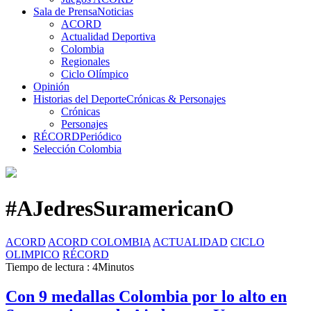
Sala de Prensa
Noticias
ACORD
Actualidad Deportiva
Colombia
Regionales
Ciclo Olímpico
Opinión
Historias del Deporte
Crónicas & Personajes
Crónicas
Personajes
RÉCORD
Periódico
Selección Colombia
#AJedresSuramericanO
ACORD
ACORD COLOMBIA
ACTUALIDAD
CICLO
OLIMPICO
RÉCORD
Tiempo de lectura : 4Minutos
Con 9 medallas Colombia por lo alto en