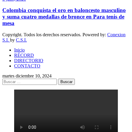
Colombia conquista el oro en baloncesto masculino
y suma cuatro medallas de bronce en Para tenis de
mesa
Copyright. Todos los derechos reservados. Powered by:
Conexion
S.I.
by
C.S.I.
Inicio
RÉCORD
DIRECTORIO
CONTACTO
martes diciembre 10, 2024
Buscar: