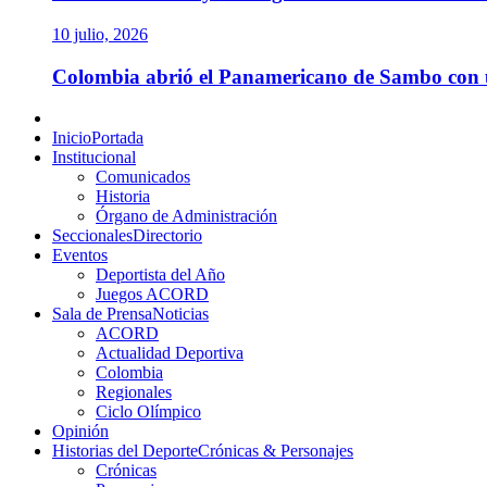
10 julio, 2026
Colombia abrió el Panamericano de Sambo con un
Menú
principal
Inicio
Portada
Institucional
Comunicados
Historia
Órgano de Administración
Seccionales
Directorio
Eventos
Deportista del Año
Juegos ACORD
Sala de Prensa
Noticias
ACORD
Actualidad Deportiva
Colombia
Regionales
Ciclo Olímpico
Opinión
Historias del Deporte
Crónicas & Personajes
Crónicas