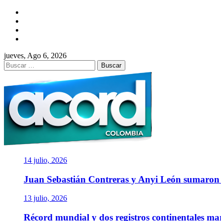
Saltar
Facebook
al
Twitter
contenido
Instagram
YouTube
jueves, Ago 6, 2026
Buscar:
ACORD COLOMBI
Asociación de Periodistas Deportivos
14 julio, 2026
Juan Sebastián Contreras y Anyi León sumaro
13 julio, 2026
Récord mundial y dos registros continentales m