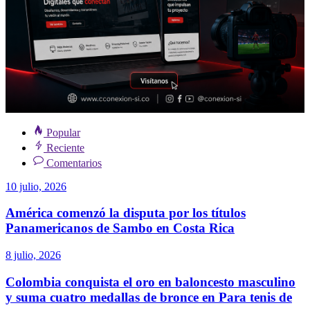
Popular
Reciente
Comentarios
10 julio, 2026
América comenzó la disputa por los títulos
Panamericanos de Sambo en Costa Rica
8 julio, 2026
Colombia conquista el oro en baloncesto masculino
y suma cuatro medallas de bronce en Para tenis de