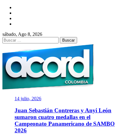
Saltar
Facebook
al
Twitter
contenido
Instagram
YouTube
sábado, Ago 8, 2026
Buscar:
ACORD
COLOMBIA
Asociación de Periodistas Deportivos
14 julio, 2026
Juan Sebastián Contreras y Anyi León
sumaron cuatro medallas en el
Campeonato Panamericano de SAMBO
2026