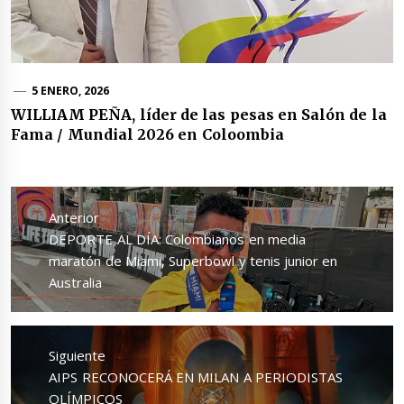
5 ENERO, 2026
WILLIAM PEÑA, líder de las pesas en Salón de la
Fama / Mundial 2026 en Coloombia
Navegación
de
Anterior
entradas
Entrada
DEPORTE AL DÍA: Colombianos en media
anterior:
maratón de Miami, Superbowl y tenis junior en
Australia
Siguiente
Entrada
AIPS RECONOCERÁ EN MILAN A PERIODISTAS
siguiente:
OLÍMPICOS