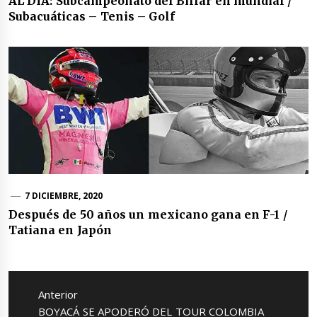
AL DIA: Subcampeonato del Billar en mundial /
Subacuáticas – Tenis – Golf
7 DICIEMBRE, 2020
Después de 50 años un mexicano gana en F-1 /
Tatiana en Japón
Navegación
de
Anterior
entradas
Entrada
BOYACÁ SE APODERÓ DEL TOUR COLOMBIA