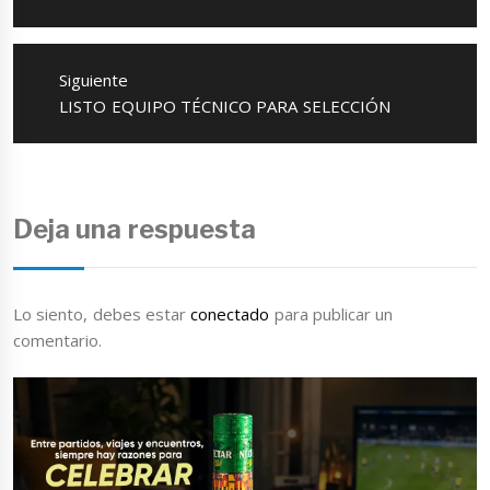
anterior:
Siguiente
Entrada
LISTO EQUIPO TÉCNICO PARA SELECCIÓN
siguiente:
Deja una respuesta
Lo siento, debes estar
conectado
para publicar un
comentario.