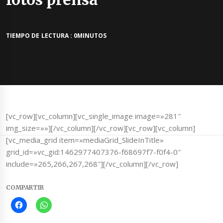
TIEMPO DE LECTURA : 0MINUTOS
[vc_row][vc_column][vc_single_image image=»281″
img_size=»»][/vc_column][/vc_row][vc_row][vc_column]
[vc_media_grid item=»mediaGrid_SlideInTitle»
grid_id=»vc_gid:1462977407376-f68697f7-f0f4-0″
include=»265,266,267,268″][/vc_column][/vc_row]
COMPARTIR