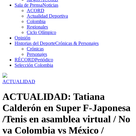
Sala de Prensa
Noticias
ACORD
Actualidad Deportiva
Colombia
Regionales
Ciclo Olímpico
Opinión
Historias del Deporte
Crónicas & Personajes
Crónicas
Personajes
RÉCORD
Periódico
Selección Colombia
ACTUALIDAD
ACTUALIDAD: Tatiana
Calderón en Super F-Japonesa
/Tenis en asamblea virtual / No
va Colombia vs México /