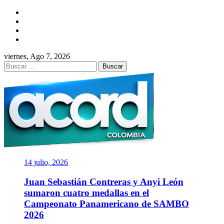
Saltar
Facebook
al
Twitter
contenido
Instagram
YouTube
viernes, Ago 7, 2026
Buscar:
ACORD
COLOMBIA
Asociación de Periodistas Deportivos
14 julio, 2026
Juan Sebastián Contreras y Anyi León
sumaron cuatro medallas en el
Campeonato Panamericano de SAMBO
2026