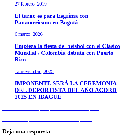
27 febrero, 2019
El turno es para Esgrima con
Panamericano en Bogotá
6 marzo, 2026
Empieza la fiesta del béisbol con el Clásico
Mundial / Colombia debuta con Puerto
Rico
12 noviembre, 2025
IMPONENTE SERÁ LA CEREMONIA
DEL DEPORTISTA DEL AÑO ACORD
2025 EN IBAGUÉ
Navegación
Entrada
Anterior
Los retos por aplazamiento de Olímpicos
anterior:
Entrada
Siguiente
Olímpicos desde el 23 de julio 2021/Clasificados a Tokio
de
siguiente:
mantienen cupos / Nuevo calendario deportivo
entradas
Deja una respuesta