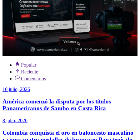
Popular
Reciente
Comentarios
10 julio, 2026
América comenzó la disputa por los títulos
Panamericanos de Sambo en Costa Rica
8 julio, 2026
Colombia conquista el oro en baloncesto masculino
y suma cuatro medallas de bronce en Para tenis de