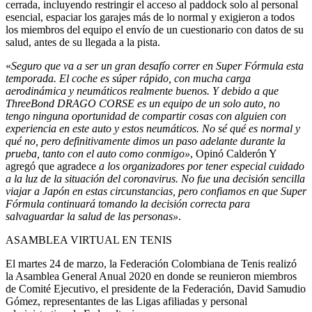
cerrada, incluyendo restringir el acceso al paddock solo al personal
esencial, espaciar los garajes más de lo normal y exigieron a todos
los miembros del equipo el envío de un cuestionario con datos de su
salud, antes de su llegada a la pista.
«
Seguro que va a ser un gran desafío correr en Super Fórmula esta
temporada. El coche es súper rápido, con mucha carga
aerodinámica y neumáticos realmente buenos. Y debido a que
ThreeBond DRAGO CORSE es un equipo de un solo auto, no
tengo ninguna oportunidad de compartir cosas con alguien con
experiencia en este auto y estos neumáticos. No sé qué es normal y
qué no, pero definitivamente dimos un paso adelante durante la
prueba, tanto con el auto como conmigo»
, Opinó Calderón Y
agregó que agradece
a los organizadores por tener especial cuidado
a la luz de la situación del coronavirus. No fue una decisión sencilla
viajar a Japón en estas circunstancias, pero confiamos en que Super
Fórmula continuará tomando la decisión correcta para
salvaguardar la salud de las personas»
.
ASAMBLEA VIRTUAL EN TENIS
El martes 24 de marzo, la Federación Colombiana de Tenis realizó
la Asamblea General Anual 2020 en donde se reunieron miembros
de Comité Ejecutivo, el presidente de la Federación, David Samudio
Gómez, representantes de las Ligas afiliadas y personal