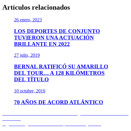
Artículos relacionados
26 enero, 2023
LOS DEPORTES DE CONJUNTO
TUVIERON UNA ACTUACIÓN
BRILLANTE EN 2022
27 julio, 2019
BERNAL RATIFICÓ SU AMARILLO
DEL TOUR… A 128 KILÓMETROS
DEL TÍTULO
10 octubre, 2016
70 AÑOS DE ACORD ATLÁNTICO
Navegación
Entrada
Anterior
GALERIA: Momentos del Congreso ACORD en Norte de
anterior:
Santander
de
Entrada
Siguiente
Segundo título del año para Nairo Quintana
entradas
siguiente: