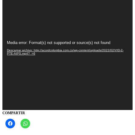
Reproductor
Media error: Format(s) not supported or source(s) not found
de
vídeo
Descargar archivo: http://acordcolombia.com.co/wp-content/uploads/2022/02/VID-2-
PTE-AIPS.mp4?_=6
COMPARTIR