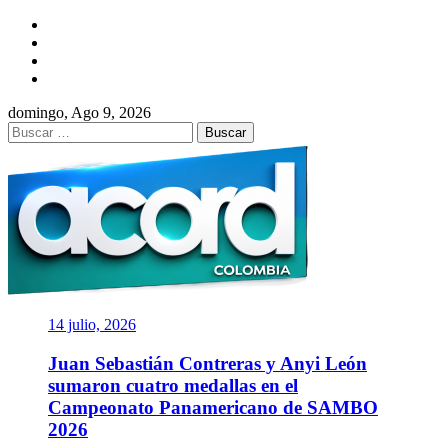
Saltar
Facebook
al
Twitter
contenido
Instagram
YouTube
domingo, Ago 9, 2026
Buscar:
ACORD
COLOMBIA
Asociación de Periodistas Deportivos
14 julio, 2026
Juan Sebastián Contreras y Anyi León
sumaron cuatro medallas en el
Campeonato Panamericano de SAMBO
2026