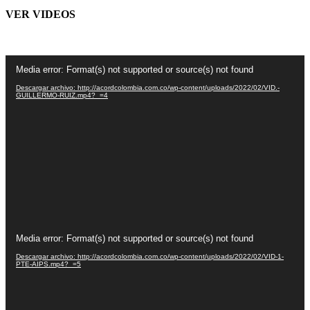
VER VIDEOS
Reproductor
Media error: Format(s) not supported or source(s) not found
de
vídeo
Descargar archivo: http://acordcolombia.com.co/wp-content/uploads/2022/02/VID.-
GUILLERMO-RUIZ.mp4?_=4
Reproductor
Media error: Format(s) not supported or source(s) not found
de
vídeo
Descargar archivo: http://acordcolombia.com.co/wp-content/uploads/2022/02/VID-1-
PTE-AIPS.mp4?_=5