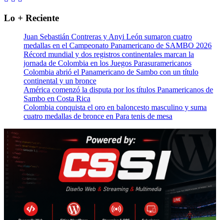
Lo + Reciente
Juan Sebastián Contreras y Anyi León sumaron cuatro
medallas en el Campeonato Panamericano de SAMBO 2026
Récord mundial y dos registros continentales marcan la
jornada de Colombia en los Juegos Parasuramericanos
Colombia abrió el Panamericano de Sambo con un título
continental y un bronce
América comenzó la disputa por los títulos Panamericanos de
Sambo en Costa Rica
Colombia conquista el oro en baloncesto masculino y suma
cuatro medallas de bronce en Para tenis de mesa