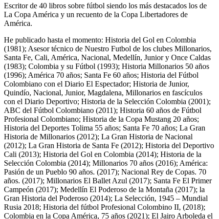
Escritor de 40 libros sobre fútbol siendo los más destacados los de
La Copa América y un recuento de la Copa Libertadores de
América.
He publicado hasta el momento: Historia del Gol en Colombia
(1981); Asesor técnico de Nuestro Futbol de los clubes Millonarios,
Santa Fe, Cali, América, Nacional, Medellín, Junior y Once Caldas
(1983); Colombia y su Fútbol (1993); Historia Millonarios 50 años
(1996); América 70 años; Santa Fe 60 años; Historia del Fútbol
Colombiano con el Diario El Espectador; Historia de Junior,
Quindío, Nacional, Junior, Magdalena, Millonarios en fascículos
con el Diario Deportivo; Historia de la Selección Colombia (2001);
ABC del Fútbol Colombiano (2011); Historia 60 años de Fútbol
Profesional Colombiano; Historia de la Copa Mustang 20 años;
Historia del Deportes Tolima 55 años; Santa Fe 70 años; La Gran
Historia de Millonarios (2012); La Gran Historia de Nacional
(2012); La Gran Historia de Santa Fe (2012); Historia del Deportivo
Cali (2013); Historia del Gol en Colombia (2014); Historia de la
Selección Colombia (2014); Millonarios 70 años (2016); América:
Pasión de un Pueblo 90 años. (2017); Nacional Rey de Copas. 70
años. (2017); Millonarios El Ballet Azul (2017); Santa Fe El Primer
Campeón (2017); Medellín El Poderoso de la Montaña (2017); la
Gran Historia del Poderoso (2014); La Selección, 1945 – Mundial
Rusia 2018; Historia del fútbol Profesional Colombino II, (2018);
Colombia en la Copa América, 75 años (2021); El Jairo Arboleda el