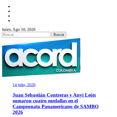
Saltar
Facebook
al
Twitter
contenido
Instagram
YouTube
lunes, Ago 10, 2026
Buscar:
ACORD
COLOMBIA
Asociación de Periodistas Deportivos
14 julio, 2026
Juan Sebastián Contreras y Anyi León
sumaron cuatro medallas en el
Campeonato Panamericano de SAMBO
2026