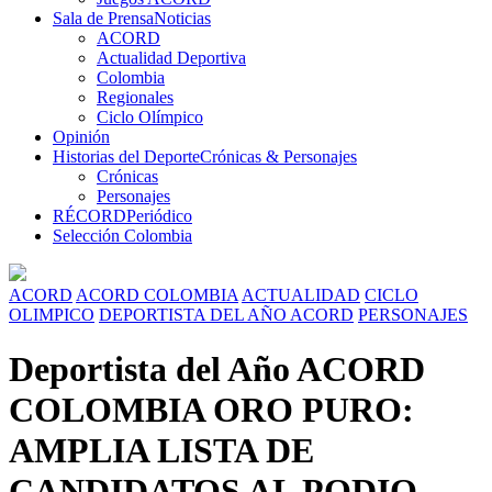
Sala de Prensa
Noticias
ACORD
Actualidad Deportiva
Colombia
Regionales
Ciclo Olímpico
Opinión
Historias del Deporte
Crónicas & Personajes
Crónicas
Personajes
RÉCORD
Periódico
Selección Colombia
ACORD
ACORD COLOMBIA
ACTUALIDAD
CICLO
OLIMPICO
DEPORTISTA DEL AÑO ACORD
PERSONAJES
Deportista del Año ACORD
COLOMBIA ORO PURO:
AMPLIA LISTA DE
CANDIDATOS AL PODIO