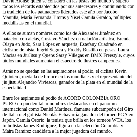
David Alonso quien se consagró en las pistas del mundo y superó
todos los récords establecidos por sus antecesores y continuando con
la tradición de los patinadores liderados este año por Jacobo
Mantilla, María Fernanda Timms y Yisel Camila Giraldo, múltiples
medallistas en el mundial.
A ellos se suman nombres como los de Alexander Jiménez en
natación con aletas, Gustavo Sánchez en natación artística, Brenda
Olaya en Judo, Sara López en arquería, Estefany Cuadrado en
ciclismo de pista, Ingrid Segura y Freddy Bustillo en pesas, Laura
Macias en JiuJitsu y Quens Saray Villegas en BMX Freestyle, cuyos
títulos mundiales aumentan el espectro de ilustres campeones.
Atrás no se quedan en las aspiraciones al podio, el ciclista Kevin
Quintero, medalla de bronce en los mundiales y el representante del
jiu jitsu Alejandro Viviescas, ganador de la plata en el mundial de la
especialidad.
Entre los aspirantes al podio de ACORD COLOMBIA ORO
PURO no pueden faltar nombres destacados en el panorama
internacional como Daniel Martínez, flamante subcampeón del Giro
de Italia o el golfista Nicolás Echavarría ganador del torneo PGA en
Japón, Camila Osorio, la tenista que brilla en los torneos WTA, los
futbolistas James Rodríguez, figura en la selección Colombia y
Maira Ramírez candidata a la mejor jugadora del mundo.