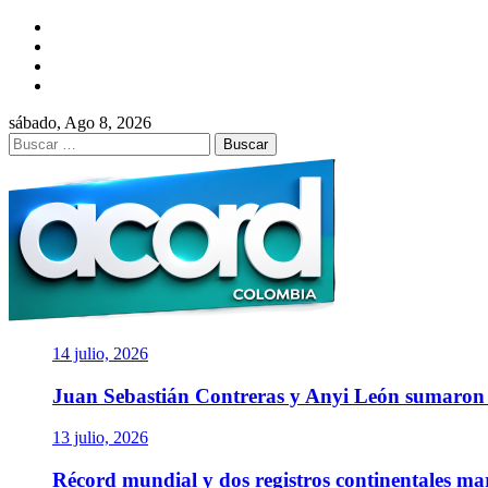
Saltar
Facebook
al
Twitter
contenido
Instagram
YouTube
sábado, Ago 8, 2026
Buscar:
ACORD COLOMBI
Asociación de Periodistas Deportivos
14 julio, 2026
Juan Sebastián Contreras y Anyi León sumaro
13 julio, 2026
Récord mundial y dos registros continentales m