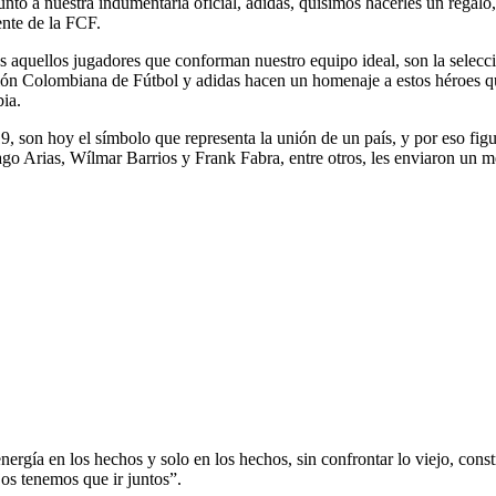
unto a nuestra indumentaria oficial, adidas, quisimos hacerles un regal
ente de la FCF.
s aquellos jugadores que conforman nuestro equipo ideal, son la selecc
ción Colombiana de Fútbol y adidas hacen un homenaje a estos héroes que
ia.
9, son hoy el símbolo que representa la unión de un país, y por eso f
 Arias, Wílmar Barrios y Frank Fabra, entre otros, les enviaron un me
ergía en los hechos y solo en los hechos, sin confrontar lo viejo, const
os tenemos que ir juntos”.