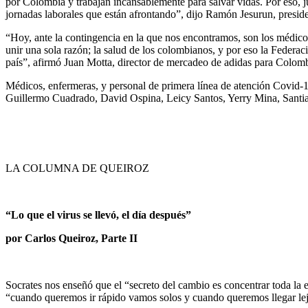
por Colombia y trabajan incansablemente para salvar vidas. Por eso, j
jornadas laborales que están afrontando”, dijo Ramón Jesurun, presid
“Hoy, ante la contingencia en la que nos encontramos, son los médico
unir una sola razón; la salud de los colombianos, y por eso la Federa
país”, afirmó Juan Motta, director de mercadeo de adidas para Colomb
Médicos, enfermeras, y personal de primera línea de atención Covid-1
Guillermo Cuadrado, David Ospina, Leicy Santos, Yerry Mina, Santiago
LA COLUMNA DE QUEIROZ
“Lo que el virus se llevó, el día después”
por Carlos Queiroz, Parte II
Socrates nos enseñó que el “secreto del cambio es concentrar toda la en
“cuando queremos ir rápido vamos solos y cuando queremos llegar lej