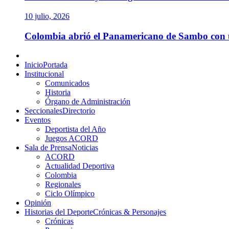
10 julio, 2026
Colombia abrió el Panamericano de Sambo con un
Menú
principal
Inicio
Portada
Institucional
Comunicados
Historia
Órgano de Administración
Seccionales
Directorio
Eventos
Deportista del Año
Juegos ACORD
Sala de Prensa
Noticias
ACORD
Actualidad Deportiva
Colombia
Regionales
Ciclo Olímpico
Opinión
Historias del Deporte
Crónicas & Personajes
Crónicas