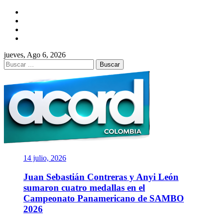
Saltar
Facebook
al
Twitter
contenido
Instagram
YouTube
jueves, Ago 6, 2026
Buscar:
ACORD
COLOMBIA
Asociación de Periodistas Deportivos
14 julio, 2026
Juan Sebastián Contreras y Anyi León
sumaron cuatro medallas en el
Campeonato Panamericano de SAMBO
2026