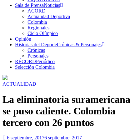
Sala de Prensa
Noticias
ACORD
Actualidad Deportiva
Colombia
Regionales
Ciclo Olímpico
Opinión
Historias del Deporte
Crónicas & Personajes
Crónicas
Personajes
RÉCORD
Periódico
Selección Colombia
ACTUALIDAD
La eliminatoria suramericana
se puso caliente. Colombia
tercero con 26 puntos
6 septiembre, 2017
6 septiembre, 2017