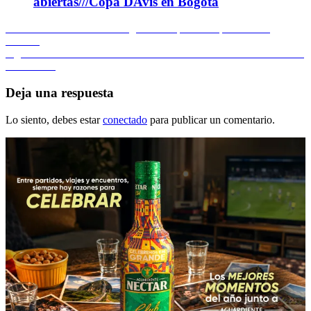
abiertas///Copa DAvis en Bogotá
Navegación
Entrada
Anterior
Positiva CRI de Miguel A. López en España. Barre
anterior:
Froome
de
Entrada
Siguiente
Colombia es tercero con 30 medallas en Suramericanos de
entradas
siguiente:
la Juventud
Deja una respuesta
Lo siento, debes estar
conectado
para publicar un comentario.