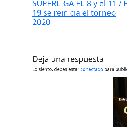
SUPERLIGA EL 8 y el 11 / E
19 se reinicia el torneo
2020
Navegación
Entrada
Anterior
Llegó medalla de Valoyes en pesas
anterior:
Entrada
Siguiente
Honores y premios a delegación 
de
Deja una respuesta
siguiente:
entradas
Lo siento, debes estar
conectado
para publi