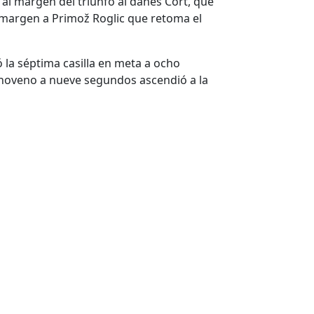
 al margen del triunfo al danés Cort, que
cho margen a Primož Roglic que retoma el
la séptima casilla en meta a ocho
 noveno a nueve segundos ascendió a la