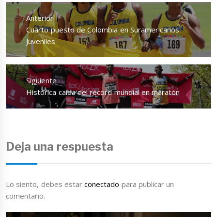
Navegación
de
Anterior
entradas
Entrada
Cuarto puesto de Colombia en Suramericanos
anterior:
Juveniles
Siguiente
Entrada
Histórica caida del récord mundial en maratón
siguiente:
Deja una respuesta
Lo siento, debes estar
conectado
para publicar un
comentario.