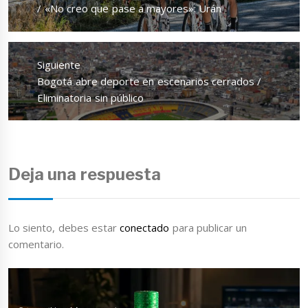
anterior:
/ «No creo que pase a mayores»: Urán
Siguiente
Entrada
Bogotá abre deporte en escenarios cerrados /
siguiente:
Eliminatoria sin público
Deja una respuesta
Lo siento, debes estar
conectado
para publicar un
comentario.