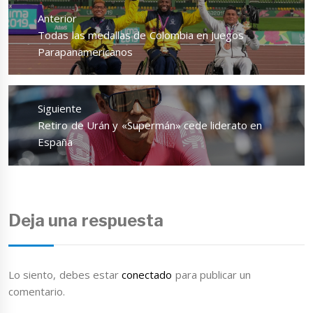
de
Anterior
entradas
Entrada
Todas las medallas de Colombia en Juegos
anterior:
Parapanamericanos
Siguiente
Entrada
Retiro de Urán y «Supermán» cede liderato en
siguiente:
España
Deja una respuesta
Lo siento, debes estar
conectado
para publicar un
comentario.