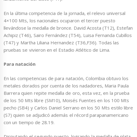
En la última competencia de la jornada, el relevo universal
4×100 Mts, los nacionales ocuparon el tercer puesto
llevándose la medalla de bronce. David Acosta (T12), Estefan
Achipiz (T46), Sairo Fernández (T54), Luisa Fernanda Cubillos
(T47) y Martha Liliana Hernandez (T36,F36). Todas las
pruebas se vivieron en el Estadio Atlético de Lima.
Para natación
En las competencias de para natación, Colombia obtuvo los
metales dorados por cuenta de los nadadores, Maria Paula
Barrera quien repite medalla de oro, esta vez, en la prueba
de los 50 Mts libre (SM10), Moisés Fuentes en los 100 Mts
pecho (SB4) y Carlos Daniel Serrano en los 50 Mts estilo libre
(S7) quien se adjudicó además el récord parapanamericano
con un tiempo de 28.19.
Disputando el segundo puesto, logrando la medalla de plata,