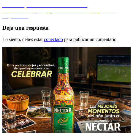
Navegación
Entrada
Anterior
Cayó invicto de Atlántico en béisbol
anterior:
Entrada
Siguiente
Boxeo, pesas y pentatlón en cuerda floja para Los
de
siguiente:
Ángeles 2028
entradas
Deja una respuesta
Lo siento, debes estar
conectado
para publicar un comentario.