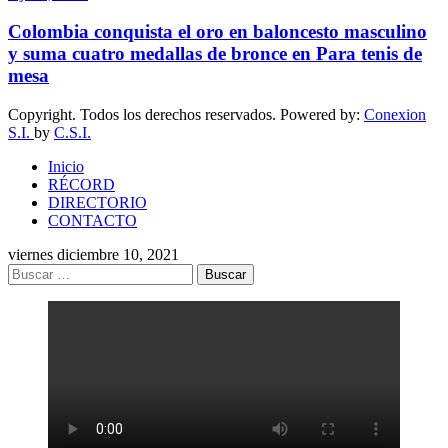
Colombia conquista el oro en baloncesto masculino
y suma cuatro medallas de bronce en Para tenis de
mesa
Copyright. Todos los derechos reservados. Powered by:
Conexion
S.I.
by
C.S.I.
Inicio
RÉCORD
DIRECTORIO
CONTACTO
viernes diciembre 10, 2021
Buscar: