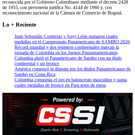
reconocida por el Gobierno Colombiano mediante el decreto 2428
de 1955, con personería jurídica No. 4144 de 1966 y, con
reconocimiento nacional de la Cámara de Comercio de Bogotá.
Lo + Reciente
Juan Sebastián Contreras y Anyi León sumaron cuatro
medallas en el Campeonato Panamericano de SAMBO 2026
Récord mundial y dos registros continentales marcan la
jornada de Colombia en los Juegos Parasuramericanos
Colombia abrió el Panamericano de Sambo con un título
continental y un bronce
América comenzó la disputa por los títulos Panamericanos de
Sambo en Costa Rica
Colombia conquista el oro en baloncesto masculino y suma
cuatro medallas de bronce en Para tenis de mesa