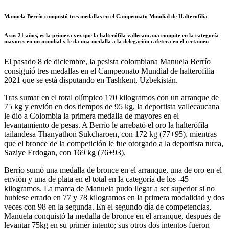
Manuela Berrío conquistó tres medallas en el Campeonato Mundial de Halterofilia
A sus 21 años, es la primera vez que la halterófila vallecaucana compite en la categoría
mayores en un mundial y le da una medalla a la delegación cafetera en el certamen
El pasado 8 de diciembre, la pesista colombiana Manuela Berrío
consiguió tres medallas en el Campeonato Mundial de halterofilia
2021 que se está disputando en Tashkent, Uzbekistán.
Tras sumar en el total olímpico 170 kilogramos con un arranque de
75 kg y envión en dos tiempos de 95 kg, la deportista vallecaucana
le dio a Colombia la primera medalla de mayores en el
levantamiento de pesas. A Berrío le arrebató el oro la halterófila
tailandesa Thanyathon Sukcharoen, con 172 kg (77+95), mientras
que el bronce de la competición le fue otorgado a la deportista turca,
Saziye Erdogan, con 169 kg (76+93).
Berrío sumó una medalla de bronce en el arranque, una de oro en el
envión y una de plata en el total en la categoría de los -45
kilogramos. La marca de Manuela pudo llegar a ser superior si no
hubiese errado en 77 y 78 kilogramos en la primera modalidad y dos
veces con 98 en la segunda. En el segundo día de competencias,
Manuela conquistó la medalla de bronce en el arranque, después de
levantar 75kg en su primer intento; sus otros dos intentos fueron