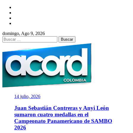
Saltar
Facebook
al
Twitter
contenido
Instagram
YouTube
domingo, Ago 9, 2026
Buscar:
ACORD
COLOMBIA
Asociación de Periodistas Deportivos
14 julio, 2026
Juan Sebastián Contreras y Anyi León
sumaron cuatro medallas en el
Campeonato Panamericano de SAMBO
2026