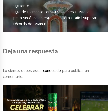
Siguiente
Entrada
Liga de Diamante con 14 reuniones / Lista la
siguiente:
pista sintética en estadio la Flora / Difícil superar
récords de Usain Bolt
Deja una respuesta
Lo siento, debes estar
conectado
para publicar un
comentario.