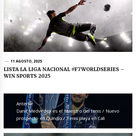
11 AGOSTO, 2025
LISTA LA LIGA NACIONAL #F7WORLDSERIES –
WIN SPORTS 2025
Navegación
de
Anterior
entradas
Entrada
Daniil Medvedev es el Maestro del tenis / Nuevo
anterior:
prospecto en Quindío / Tenis playa en Cali