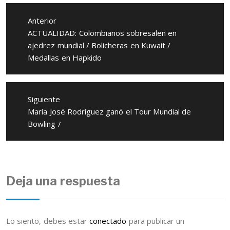
Navegación
de
Anterior
entradas
Entrada
ACTUALIDAD: Colombianos sobresalen en
anterior:
ajedrez mundial / Bolicheras en Kuwait /
Medallas en Hapkido
Siguiente
Entrada
María José Rodríguez ganó el Tour Mundial de
siguiente:
Bowling /
Deja una respuesta
Lo siento, debes estar
conectado
para publicar un