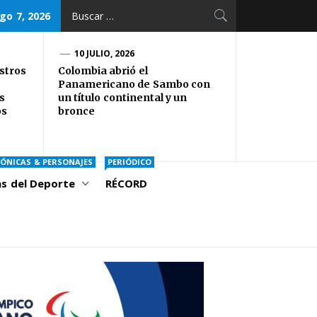
Buscar:
go 7, 2026
10 JULIO, 2026
stros
Colombia abrió el
Panamericano de Sambo con
s
un título continental y un
os
bronce
ÓNICAS & PERSONAJES
PERIÓDICO
as del Deporte
RÉCORD