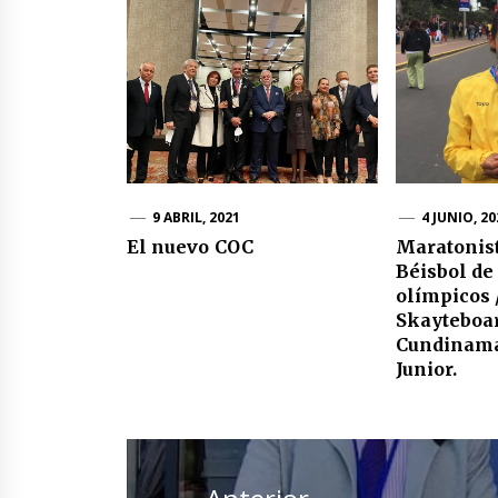
9 ABRIL, 2021
4 JUNIO, 20
El nuevo COC
Maratonist
Béisbol de
olímpicos 
Skayteboar
Cundinam
Junior.
Navegación
de