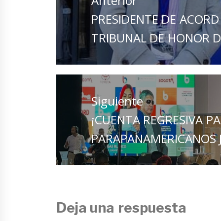
Anterior
entradas
Entrada
PRESIDENTE DE ACORD
anterior:
TRIBUNAL DE HONOR D
Siguiente
Entrada
¡CUENTA REGRESIVA PA
siguiente:
PARAPANAMERICANOS J
Deja una respuesta