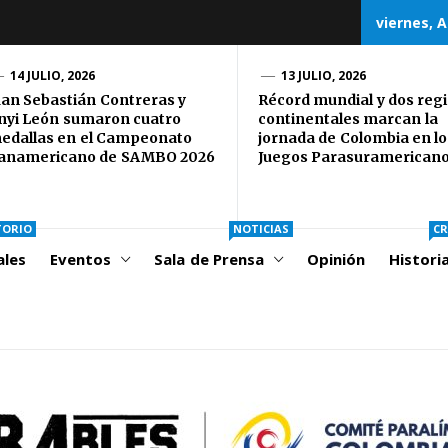
viernes, A
CORD
14 JULIO, 2026
13 JULIO, 2026
uan Sebastián Contreras y
Récord mundial y dos regi
nyi León sumaron cuatro
continentales marcan la
OLOMBIA
edallas en el Campeonato
jornada de Colombia en lo
anamericano de SAMBO 2026
Juegos Parasuramerican
TORIO
NOTICIAS
CR
ales
Eventos
Sala de Prensa
Opinión
Histori