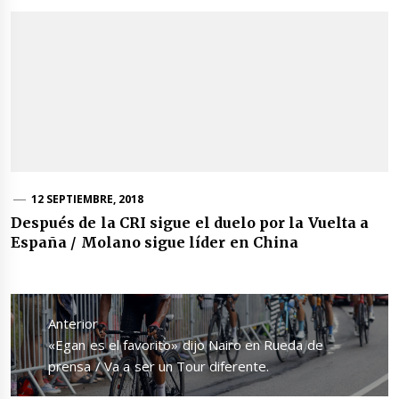
12 SEPTIEMBRE, 2018
Después de la CRI sigue el duelo por la Vuelta a
España / Molano sigue líder en China
Navegación
de
Anterior
entradas
Entrada
«Egan es el favorito» dijo Nairo en Rueda de
anterior:
prensa / Va a ser un Tour diferente.