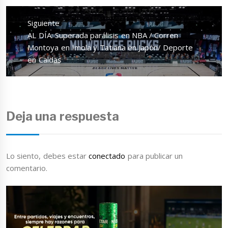
Siguiente
Entrada
AL DÍA: Superada parálisis en NBA / Corren
siguiente:
Montoya en Imola y Tatiana en Japón/ Deporte
en Caldas
Deja una respuesta
Lo siento, debes estar
conectado
para publicar un
comentario.