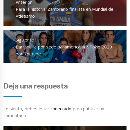
Anterior
entradas
Entrada
Para la historia: Zambrano finalista en Mundial de
anterior:
Atletismo
Siguiente
Entrada
Barraquilla por sede panamericana / Tokio 2020
siguiente:
por Youtube
Deja una respuesta
Lo siento, debes estar
conectado
para publicar un
comentario.