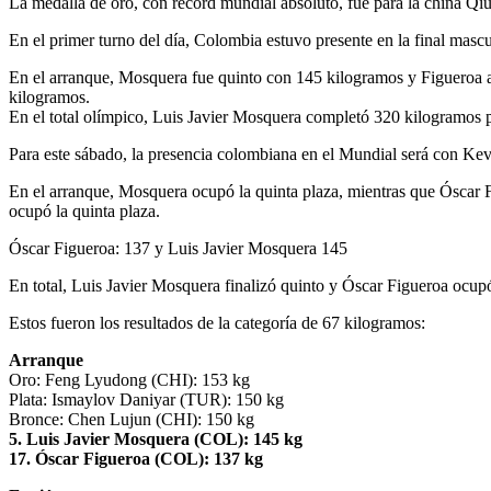
La medalla de oro, con récord mundial absoluto, fue para la china Qi
En el primer turno del día, Colombia estuvo presente en la final masc
En el arranque, Mosquera fue quinto con 145 kilogramos y Figueroa a
kilogramos.
En el total olímpico, Luis Javier Mosquera completó 320 kilogramos p
Para este sábado, la presencia colombiana en el Mundial será con Kev
En el arranque, Mosquera ocupó la quinta plaza, mientras que Óscar F
ocupó la quinta plaza.
Óscar Figueroa: 137 y Luis Javier Mosquera 145
En total, Luis Javier Mosquera finalizó quinto y Óscar Figueroa ocup
Estos fueron los resultados de la categoría de 67 kilogramos:
Arranque
Oro: Feng Lyudong (CHI): 153 kg
Plata: Ismaylov Daniyar (TUR): 150 kg
Bronce: Chen Lujun (CHI): 150 kg
5. Luis Javier Mosquera (COL): 145 kg
17. Óscar Figueroa (COL): 137 kg