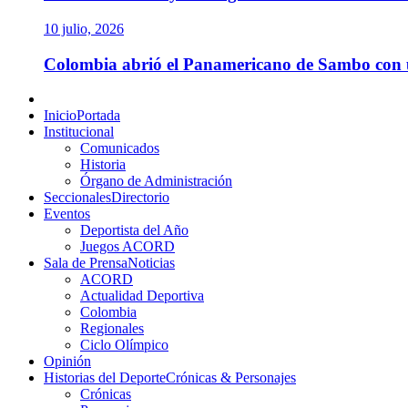
10 julio, 2026
Colombia abrió el Panamericano de Sambo con un
Menú
principal
Inicio
Portada
Institucional
Comunicados
Historia
Órgano de Administración
Seccionales
Directorio
Eventos
Deportista del Año
Juegos ACORD
Sala de Prensa
Noticias
ACORD
Actualidad Deportiva
Colombia
Regionales
Ciclo Olímpico
Opinión
Historias del Deporte
Crónicas & Personajes
Crónicas