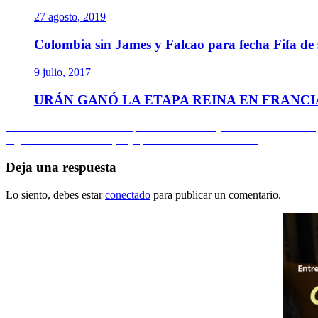
27 agosto, 2019
Colombia sin James y Falcao para fecha Fifa de
9 julio, 2017
URÁN GANÓ LA ETAPA REINA EN FRANCI
Navegación
Entrada
Anterior
Tenis de Altura: Copa Laver en Suiza y cambios en la Davis
anterior:
Entrada
Siguiente
Eider Arévalo, baja para Mundial de Atletismo
de
siguiente:
entradas
Deja una respuesta
Lo siento, debes estar
conectado
para publicar un comentario.