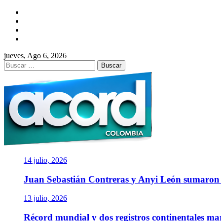
Saltar
Facebook
al
Twitter
contenido
Instagram
YouTube
jueves, Ago 6, 2026
Buscar:
ACORD COLOMBI
Asociación de Periodistas Deportivos
14 julio, 2026
Juan Sebastián Contreras y Anyi León sumaro
13 julio, 2026
Récord mundial y dos registros continentales m