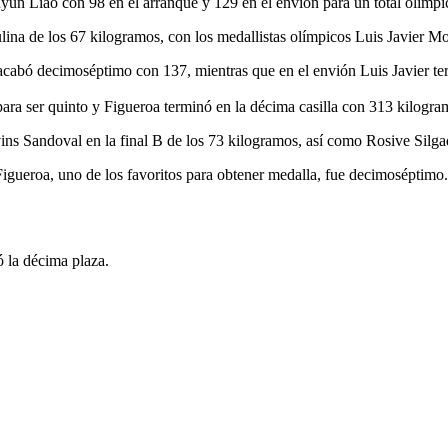
uyun Liao con 98 en el arranque y 129 en el envión para un total olímp
ulina de los 67 kilogramos, con los medallistas olímpicos Luis Javier 
cabó decimoséptimo con 137, mientras que en el envión Luis Javier ter
ara ser quinto y Figueroa terminó en la décima casilla con 313 kilogra
ins Sandoval en la final B de los 73 kilogramos, así como Rosive Silg
igueroa, uno de los favoritos para obtener medalla, fue decimoséptimo.
ó la décima plaza.